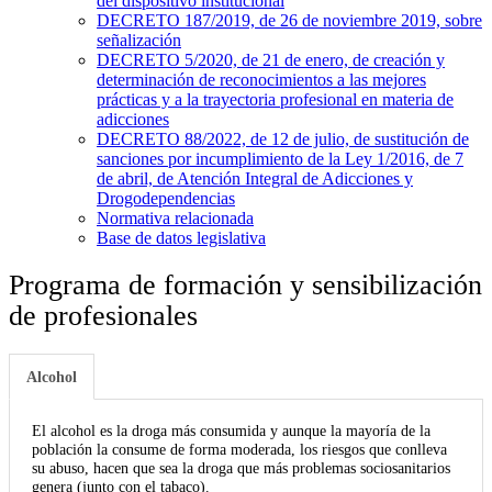
del dispositivo institucional
DECRETO 187/2019, de 26 de noviembre 2019, sobre
señalización
DECRETO 5/2020, de 21 de enero, de creación y
determinación de reconocimientos a las mejores
prácticas y a la trayectoria profesional en materia de
adicciones
DECRETO 88/2022, de 12 de julio, de sustitución de
sanciones por incumplimiento de la Ley 1/2016, de 7
de abril, de Atención Integral de Adicciones y
Drogodependencias
Normativa relacionada
Base de datos legislativa
Programa de formación y sensibilización
de profesionales
Alcohol
El alcohol es la droga más consumida y aunque la mayoría de la
población la consume de forma moderada, los riesgos que conlleva
su abuso, hacen que sea la droga que más problemas sociosanitarios
genera (junto con el tabaco).