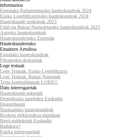
informazioa
Europako Parlamenturako hauteskundeak 2024
Eusko Legebiltzarrerako hauteskundeak 2024
Hauteskunde orokorrak 2023
Udal eta Batzar Nagusietarako hauteskundeak 2023
Aurreko hauteskundeak
Hauteskundeetako Zerrenda
Hauteskundeetako
Emaitzen Artxiboa
Egindako hauteskundeak
Fitxategien deskargak
Lege testuak
Lege Testuak. Eusko Legebiltzarra
Lege Testuak. Batzar Nagusiak
Testu kontsolidatuak LOREG
Datu interesgarriak
Hauteskunde-inkestak
Demokrazia parekidea Euskadin
Irisgarritasun
Nazioarteko hauteskundeak
Bozketa elektronikoa munduan
Herri-galdeketak Euskadin
Badakizu?
Esteka interesgarriak