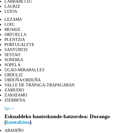
LARRABETZU
LAUKIZ
LEIOA
LEZAMA
LOIU
MUSKIZ
ORTUELLA
PLENTZIA
PORTUGALETE
SANTURTZI
SESTAO
SONDIKA
SOPELA
UGAO-MIRABALLES
URDULIZ
URDUÑA/ORDUÑA
VALLE DE TRÁPAGA-TRAPAGARAN
ZAMUDIO
ZARATAMO
ZIERBENA
Igo »
Eskualdeko hauteskunde-batzordea: Durango
(
kontaktua
)
ABADIÑO