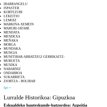
IBARRANGELU
ISPASTER
KORTEZUBI
LEKEITIO
LEMOIZ
MARKINA-XEMEIN
MARURI-JATABE
MENDATA
MENDEXA
MEÑAKA
MORGA
MUNDAKA
MUNGIA
MUNITIBAR-ARBATZEGI GERRIKAITZ-
MURUETA
MUXIKA
NABARNIZ
ONDARROA
SUKARRIETA
ZIORTZA - BOLIBAR
Igo »
Lurralde Historikoa: Gipuzkoa
Eskualdeko hauteskunde-batzordea: Azpeitia