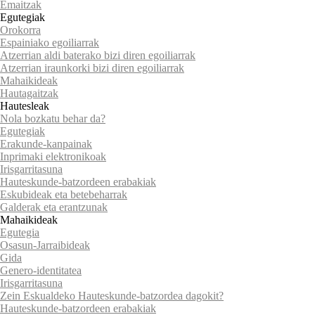
Emaitzak
Egutegiak
Orokorra
Espainiako egoiliarrak
Atzerrian aldi baterako bizi diren egoiliarrak
Atzerrian iraunkorki bizi diren egoiliarrak
Mahaikideak
Hautagaitzak
Hautesleak
Nola bozkatu behar da?
Egutegiak
Erakunde-kanpainak
Inprimaki elektronikoak
Irisgarritasuna
Hauteskunde-batzordeen erabakiak
Eskubideak eta betebeharrak
Galderak eta erantzunak
Mahaikideak
Egutegia
Osasun-Jarraibideak
Gida
Genero-identitatea
Irisgarritasuna
Zein Eskualdeko Hauteskunde-batzordea dagokit?
Hauteskunde-batzordeen erabakiak