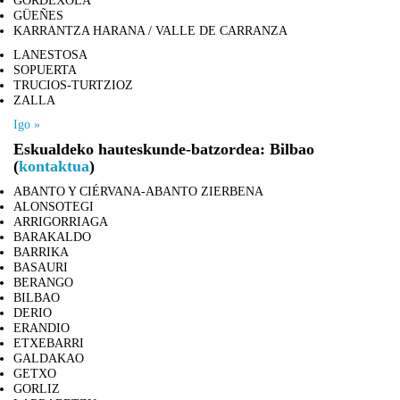
GORDEXOLA
GÜEÑES
KARRANTZA HARANA / VALLE DE CARRANZA
LANESTOSA
SOPUERTA
TRUCIOS-TURTZIOZ
ZALLA
Igo »
Eskualdeko hauteskunde-batzordea: Bilbao
(
kontaktua
)
ABANTO Y CIÉRVANA-ABANTO ZIERBENA
ALONSOTEGI
ARRIGORRIAGA
BARAKALDO
BARRIKA
BASAURI
BERANGO
BILBAO
DERIO
ERANDIO
ETXEBARRI
GALDAKAO
GETXO
GORLIZ