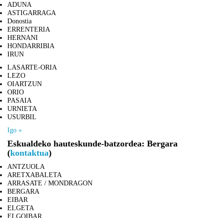
ADUNA
ASTIGARRAGA
Donostia
ERRENTERIA
HERNANI
HONDARRIBIA
IRUN
LASARTE-ORIA
LEZO
OIARTZUN
ORIO
PASAIA
URNIETA
USURBIL
Igo »
Eskualdeko hauteskunde-batzordea: Bergara
(
kontaktua
)
ANTZUOLA
ARETXABALETA
ARRASATE / MONDRAGON
BERGARA
EIBAR
ELGETA
ELGOIBAR