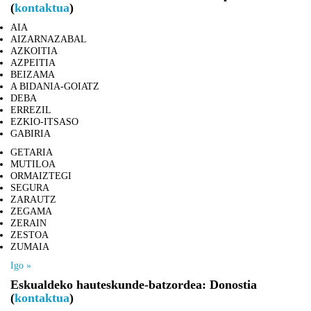
(
kontaktua
)
AIA
AIZARNAZABAL
AZKOITIA
AZPEITIA
BEIZAMA
A BIDANIA-GOIATZ
DEBA
ERREZIL
EZKIO-ITSASO
GABIRIA
GETARIA
MUTILOA
ORMAIZTEGI
SEGURA
ZARAUTZ
ZEGAMA
ZERAIN
ZESTOA
ZUMAIA
Igo »
Eskualdeko hauteskunde-batzordea: Donostia
(
kontaktua
)