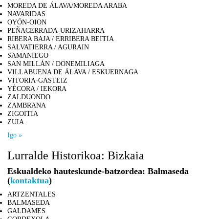
MOREDA DE ÁLAVA/MOREDA ARABA
NAVARIDAS
OYÓN-OION
PEÑACERRADA-URIZAHARRA
RIBERA BAJA / ERRIBERA BEITIA
SALVATIERRA / AGURAIN
SAMANIEGO
SAN MILLÁN / DONEMILIAGA
VILLABUENA DE ÁLAVA / ESKUERNAGA
VITORIA-GASTEIZ
YÉCORA / IEKORA
ZALDUONDO
ZAMBRANA
ZIGOITIA
ZUIA
Igo »
Lurralde Historikoa: Bizkaia
Eskualdeko hauteskunde-batzordea: Balmaseda
(
kontaktua
)
ARTZENTALES
BALMASEDA
GALDAMES