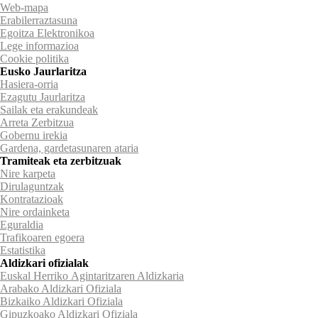
Web-mapa
Erabilerraztasuna
Egoitza Elektronikoa
Lege informazioa
Cookie politika
Eusko Jaurlaritza
Hasiera-orria
Ezagutu Jaurlaritza
Sailak eta erakundeak
Arreta Zerbitzua
Gobernu irekia
Gardena, gardetasunaren ataria
Tramiteak eta zerbitzuak
Nire karpeta
Dirulaguntzak
Kontratazioak
Nire ordainketa
Eguraldia
Trafikoaren egoera
Estatistika
Aldizkari ofizialak
Euskal Herriko Agintaritzaren Aldizkaria
Arabako Aldizkari Ofiziala
Bizkaiko Aldizkari Ofiziala
Gipuzkoako Aldizkari Ofiziala