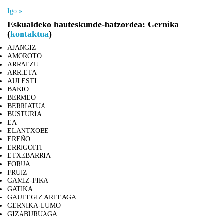
Igo »
Eskualdeko hauteskunde-batzordea: Gernika
(
kontaktua
)
AJANGIZ
AMOROTO
ARRATZU
ARRIETA
AULESTI
BAKIO
BERMEO
BERRIATUA
BUSTURIA
EA
ELANTXOBE
EREÑO
ERRIGOITI
ETXEBARRIA
FORUA
FRUIZ
GAMIZ-FIKA
GATIKA
GAUTEGIZ ARTEAGA
GERNIKA-LUMO
GIZABURUAGA