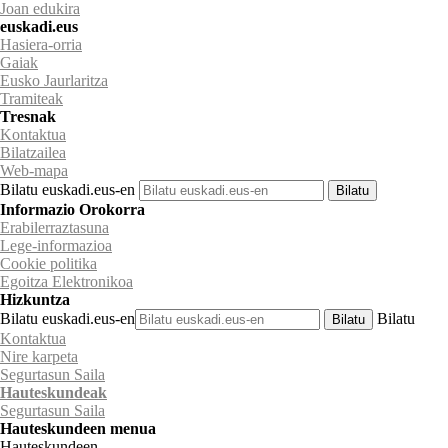
Joan edukira
euskadi.eus
Hasiera-orria
Gaiak
Eusko Jaurlaritza
Tramiteak
Tresnak
Kontaktua
Bilatzailea
Web-mapa
Bilatu euskadi.eus-en
Informazio Orokorra
Erabilerraztasuna
Lege-informazioa
Cookie politika
Egoitza Elektronikoa
Hizkuntza
Bilatu euskadi.eus-en
Bilatu
Kontaktua
Nire karpeta
Segurtasun Saila
Hauteskundeak
Segurtasun
Saila
Hauteskundeen menua
Hauteskundeen