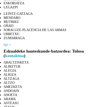
ESKORIATZA
LEGAZPI
LEINTZ-GATZAGA
MENDARO
MUTRIKU
OÑATI
SORALUZE-PLACENCIA DE LAS ARMAS
URRETXU
ZUMARRAGA
Igo »
Eskualdeko hauteskunde-batzordea: Tolosa
(
kontaktua
)
ABALTZISKETA
ALBIZTUR
ALEGIA
ALKIZA
ALTZAGA
ALTZO
AMEZKETA
ANDOAIN
ANOETA
ARAMA
ASTEASU