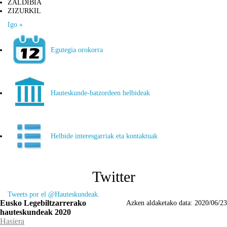
ZALDIBIA
ZIZURKIL
Igo »
Egutegia orokorra
Hauteskunde-batzordeen helbideak
Helbide interesgarriak eta kontaktuak
Twitter
Tweets por el @Hauteskundeak.
Eusko Legebiltzarrerako
Azken aldaketako data:
2020/06/23
hauteskundeak 2020
Hasiera