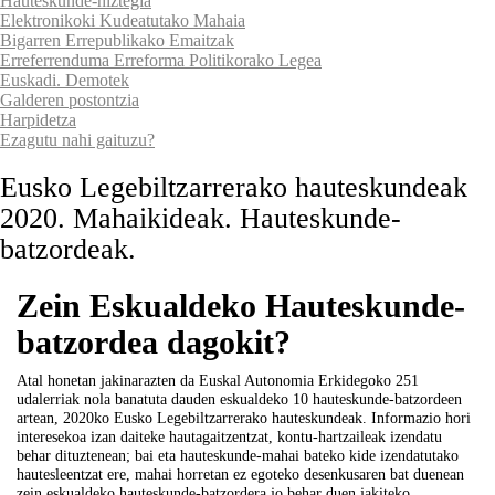
Hauteskunde-hiztegia
Elektronikoki Kudeatutako Mahaia
Bigarren Errepublikako Emaitzak
Erreferrenduma Erreforma Politikorako Legea
Euskadi. Demotek
Galderen postontzia
Harpidetza
Ezagutu nahi gaituzu?
Eusko Legebiltzarrerako hauteskundeak
2020. Mahaikideak. Hauteskunde-
batzordeak.
Zein Eskualdeko Hauteskunde-
batzordea dagokit?
Atal honetan jakinarazten da Euskal Autonomia Erkidegoko 251
udalerriak nola banatuta dauden eskualdeko 10 hauteskunde-batzordeen
artean, 2020ko Eusko Legebiltzarrerako hauteskundeak. Informazio hori
interesekoa izan daiteke hautagaitzentzat, kontu-hartzaileak izendatu
behar dituztenean; bai eta hauteskunde-mahai bateko kide izendatutako
hautesleentzat ere, mahai horretan ez egoteko desenkusaren bat duenean
zein eskualdeko hauteskunde-batzordera jo behar duen jakiteko.