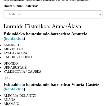
Hautatu zure udalerria:
Lurralde Historikoa: Araba/Álava
Eskualdeko hauteskunde-batzordea: Amurrio
(
kontaktua
)
AMURRIO
ARTZINIEGA
AYALA / AIARA
LAUDIO / LLODIO
OKONDO
URKABUSTAIZ
VALDEGOVÍA / GAUBEA
Igo »
Eskualdeko hauteskunde-batzordea: Vitoria-Gasteiz
(
kontaktua
)
ALEGRÍA-DULANTZI
AÑANA
ARAMAIO