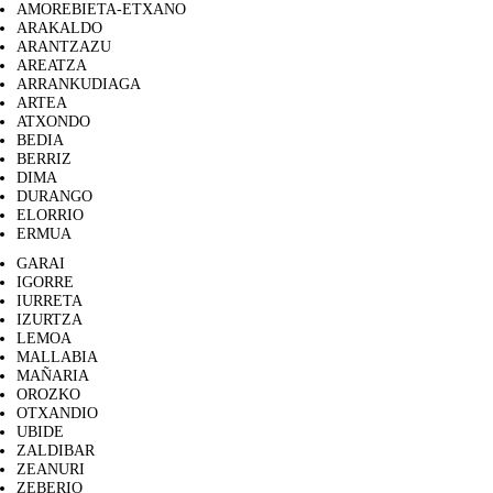
AMOREBIETA-ETXANO
ARAKALDO
ARANTZAZU
AREATZA
ARRANKUDIAGA
ARTEA
ATXONDO
BEDIA
BERRIZ
DIMA
DURANGO
ELORRIO
ERMUA
GARAI
IGORRE
IURRETA
IZURTZA
LEMOA
MALLABIA
MAÑARIA
OROZKO
OTXANDIO
UBIDE
ZALDIBAR
ZEANURI
ZEBERIO