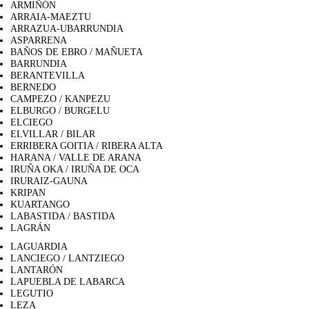
ARMIÑÓN
ARRAIA-MAEZTU
ARRAZUA-UBARRUNDIA
ASPARRENA
BAÑOS DE EBRO / MAÑUETA
BARRUNDIA
BERANTEVILLA
BERNEDO
CAMPEZO / KANPEZU
ELBURGO / BURGELU
ELCIEGO
ELVILLAR / BILAR
ERRIBERA GOITIA / RIBERA ALTA
HARANA / VALLE DE ARANA
IRUÑA OKA / IRUÑA DE OCA
IRURAIZ-GAUNA
KRIPAN
KUARTANGO
LABASTIDA / BASTIDA
LAGRÁN
LAGUARDIA
LANCIEGO / LANTZIEGO
LANTARÓN
LAPUEBLA DE LABARCA
LEGUTIO
LEZA