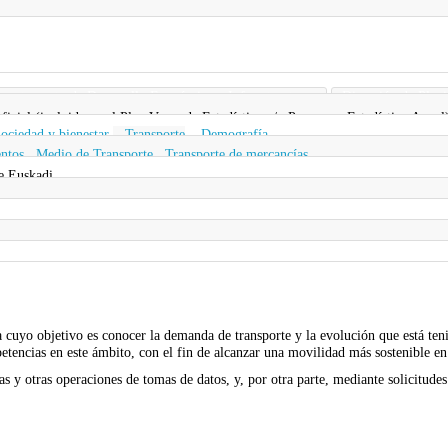
partamento de Desarrollo Económico e Infraestructuras
Dirección de Plani
 oficial (incluida en el Plan Vasco de Estadística y/o Programa Estadístico Anual
ociedad y bienestar
,
Transporte
,
Demografía
ntos
,
Medio de Transporte
,
Transporte de mercancías
e Euskadi
 cuyo objetivo es conocer la demanda de transporte y la evolución que está ten
mpetencias en este ámbito, con el fin de alcanzar una movilidad más sostenible e
as y otras operaciones de tomas de datos, y, por otra parte, mediante solicitudes