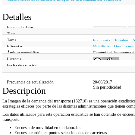
Detalles
Fuente de datos
Gobierno Vasco
De
Tipo
Estadística | Estadística
Tema
Economía
,
Empleo
,
S
Etiquetas
Movilidad
,
Desplazamie
Ámbito geográfico
Comunidad Autonoma d
Licencia
Fecha de creación
Información legal
Fecha de actualización
20/06/2017
Frecuencia de actualización
20/06/2017
Sin periodicidad
Descripción
La Imagen de la demanda del transporte (132710) es una operación estadística
estrategias eficaces por parte de las distintas administraciones que tienen co
Los datos utilizados para esta operación estadística se han obtenido de encuest
transporte.
Encuesta de movilidad en día laborable
Encuesta cordón en puntos seleccionados de carreteras