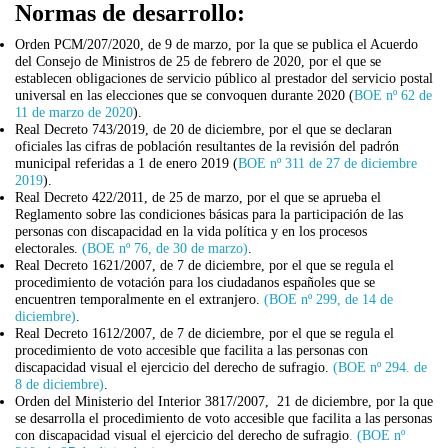
Normas de desarrollo:
Orden PCM/207/2020, de 9 de marzo, por la que se publica el Acuerdo
del Consejo de Ministros de 25 de febrero de 2020, por el que se
establecen obligaciones de servicio público al prestador del servicio postal
universal en las elecciones que se convoquen durante 2020 (
BOE nº 62 de
11 de marzo de 2020
).
Real Decreto 743/2019, de 20 de diciembre, por el que se declaran
oficiales las cifras de población resultantes de la revisión del padrón
municipal referidas a 1 de enero 2019 (
BOE nº 311 de 27 de diciembre
2019
).
Real Decreto 422/2011, de 25 de marzo, por el que se aprueba el
Reglamento sobre las condiciones básicas para la participación de las
personas con discapacidad en la vida política y en los procesos
electorales.
(BOE nº 76, de 30 de marzo)
.
Real Decreto 1621/2007, de 7 de diciembre, por el que se regula el
procedimiento de votación para los ciudadanos españoles que se
encuentren temporalmente en el extranjero.
(BOE nº 299, de 14 de
diciembre)
.
Real Decreto 1612/2007, de 7 de diciembre, por el que se regula el
procedimiento de voto accesible que facilita a las personas con
discapacidad visual el ejercicio del derecho de sufragio.
(BOE nº 294. de
8 de diciembre)
.
Orden del Ministerio del Interior 3817/2007, 21 de diciembre, por la que
se desarrolla el procedimiento de voto accesible que facilita a las personas
con discapacidad visual el ejercicio del derecho de sufragio
. (BOE nº