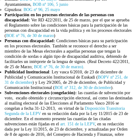
Ayuntamientos,
BOB nº 106, 5 junio
Gipuzkoa:
BOG nº 96, 25 mayo
Participación en los procesos electorales de las personas con
discapacidad:
Ver RD 422/2011, de 25 de marzo, por el que se aprueba
el Reglamento sobre las condiciones básicas para la participación de las
personas con discapacidad en la vida política y en los procesos electorales
(
BOE nº 76, de 30 de marzo
)
Personas con discapacidad:
Condiciones básicas para su participación
en los procesos electorales. También se reconoce el derecho a ser
miembro de las Mesas electorales a aquellas personas que tengan la
condición de sordas o algún tipo de discapacidad auditiva, debiendo de
facilitarles un intérprete de la lengua de signos. (Real Decreto 422/2011,
de 25 de Marzo;
BOE nº 76, de 30 de marzo)
.
Publicidad Institucional
:
Ley vasca 6/2010, de 23 de diciembre de
Publicidad y Comunicación Institucional de Euskadi (
BOPV nº 251, de
31 de diciembre
) y Ley 29/2005, de 29 de diciembre, de Publicidad y
Comunicación Institucional (
BOE nº 312, de 30 de diciembre
).
Subvenciones electorales (congelación):
las cuantías de subvención por
voto, escaño obtenido y circunscripción electoral, así como las destinadas
al mailing electoral de las Elecciones al Parlamento Vasco 2016 se
congelan a fecha 31-12-2013, en virtud de la
Disposición Transitoria
Segunda de la LEPV
en su redacción dada por la Ley 11/2015 de 23 de
diciembre. En el momento presente las cuantías de las citadas
subvenciones están fijadas en el
art. 151 de la LEPV
, en su redacción
dada por la Ley 11/2015, de 23 de diciembre, y actualizadas por Orden
de 8 de agosto de 2016, del Consejero de Hacienda y Finanzas, sobre