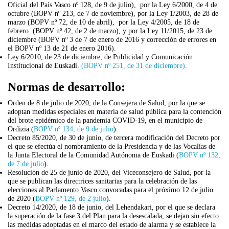
Oficial del País Vasco nº 128, de 9 de julio), por la Ley 6/2000, de 4 de
octubre (BOPV nº 213, de 7 de noviembre), por la Ley 1/2003, de 28 de
marzo (BOPV nº 72, de 10 de abril), por la Ley 4/2005, de 18 de
febrero (BOPV nº 42, de 2 de marzo), y por la Ley 11/2015, de 23 de
diciembre (BOPV nº 3 de 7 de enero de 2016 y corrección de errores en
el BOPV nº 13 de 21 de enero 2016).
Ley 6/2010, de 23 de diciembre, de Publicidad y Comunicación
Institucional de Euskadi.
(BOPV nº 251, de 31 de diciembre)
.
Normas de desarrollo:
Orden de 8 de julio de 2020, de la Consejera de Salud, por la que se
adoptan medidas especiales en materia de salud pública para la contención
del brote epidémico de la pandemia COVID-19, en el municipio de
Ordizia (
BOPV nº 134, de 9 de julio
).
Decreto 85/2020, de 30 de junio, de tercera modificación del Decreto por
el que se efectúa el nombramiento de la Presidencia y de las Vocalías de
la Junta Electoral de la Comunidad Autónoma de Euskadi (
BOPV nº 132,
de 7 de julio
).
Resolución de 25 de junio de 2020, del Viceconsejero de Salud, por la
que se publican las directrices sanitarias para la celebración de las
elecciones al Parlamento Vasco convocadas para el próximo 12 de julio
de 2020 (
BOPV nº 129, de 2 julio
).
Decreto 14/2020, de 18 de junio, del Lehendakari, por el que se declara
la superación de la fase 3 del Plan para la desescalada, se dejan sin efecto
las medidas adoptadas en el marco del estado de alarma y se establece la