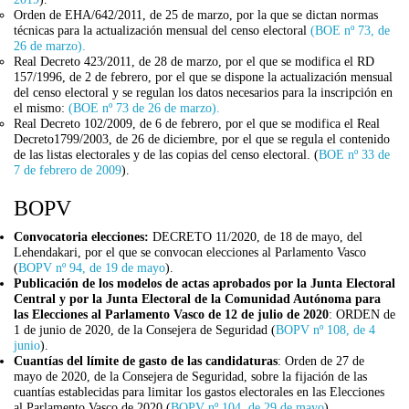
Orden de EHA/642/2011, de 25 de marzo, por la que se dictan normas
técnicas para la actualización mensual del censo electoral
(BOE nº 73, de
26 de marzo).
Real Decreto 423/2011, de 28 de marzo, por el que se modifica el RD
157/1996, de 2 de febrero, por el que se dispone la actualización mensual
del censo electoral y se regulan los datos necesarios para la inscripción en
el mismo:
(BOE nº 73 de 26 de marzo).
Real Decreto 102/2009, de 6 de febrero, por el que se modifica el Real
Decreto1799/2003, de 26 de diciembre, por el que se regula el contenido
de las listas electorales y de las copias del censo electoral. (
BOE nº 33 de
7 de febrero de 2009
).
BOPV
Convocatoria elecciones:
DECRETO 11/2020, de 18 de mayo, del
Lehendakari, por el que se convocan elecciones al Parlamento Vasco
(
BOPV nº 94, de 19 de mayo
).
Publicación de los modelos de actas aprobados por la Junta Electoral
Central y por la Junta Electoral de la Comu­nidad Autónoma para
las Elecciones al Parlamento Vasco de 12 de julio de 2020
: ORDEN de
1 de junio de 2020, de la Consejera de Seguridad (
BOPV nº 108, de 4
junio
).
Cuantías del límite de gasto de las candidaturas
: Orden de 27 de
mayo de 2020, de la Consejera de Seguridad, sobre la fijación de las
cuantías establecidas para limitar los gastos electorales en las Elecciones
al Parlamento Vasco de 2020 (
BOPV nº 104, de 29 de mayo
).