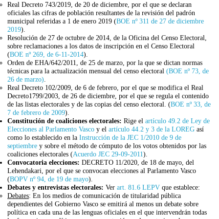
Real Decreto 743/2019, de 20 de diciembre, por el que se declaran
oficiales las cifras de población resultantes de la revisión del padrón
municipal referidas a 1 de enero 2019 (
BOE nº 311 de 27 de diciembre
2019
).
Resolución de 27 de octubre de 2014, de la Oficina del Censo Electoral,
sobre reclamaciones a los datos de inscripción en el Censo Electoral
(
BOE nº 269, de 6-11-2014
).
Orden de EHA/642/2011, de 25 de marzo, por la que se dictan normas
técnicas para la actualización mensual del censo electoral
(BOE nº 73, de
26 de marzo)
.
Real Decreto 102/2009, de 6 de febrero, por el que se modifica el Real
Decreto1799/2003, de 26 de diciembre, por el que se regula el contenido
de las listas electorales y de las copias del censo electoral. (
BOE nº 33, de
7 de febrero de 2009
).
Constitución de coaliciones electorales:
Rige el
artículo 49.2 de Ley de
Elecciones al Parlamento Vasco
y el
artículo 44.2 y 3 de la LOREG
así
como lo establecido en la
Instrucción de la JEC 1/2010 de 9 de
septiembre
y sobre el método de cómputo de los votos obtenidos por las
coaliciones electorales (
Acuerdo JEC 29-09-2011
).
Convocatoria elecciones:
DECRETO 11/2020, de 18 de mayo, del
Lehendakari, por el que se convocan elecciones al Parlamento Vasco
(
BOPV nº 94, de 19 de mayo
).
Debates y entrevistas electorales:
Ver
art. 81.6 LEPV
que establece:
Debates
: En los medios de comunicación de titularidad pública
dependientes del Gobierno Vasco se emitirá al menos un debate sobre
política en cada una de las lenguas oficiales en el que intervendrán todas