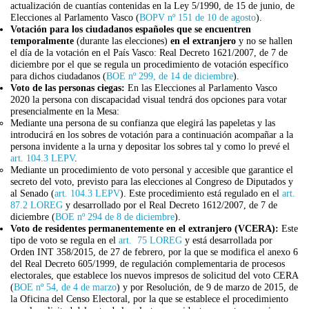
actualización de cuantías contenidas en la Ley 5/1990, de 15 de junio, de
Elecciones al Parlamento Vasco (
BOPV nº 151 de 10 de agosto
).
Votación para los ciudadanos españoles que se encuentren
temporalmente
(durante las elecciones)
en el extranjero
y no se hallen
el día de la votación en el País Vasco: Real Decreto 1621/2007, de 7 de
diciembre por el que se regula un procedimiento de votación específico
para dichos ciudadanos (
BOE nº 299, de 14 de diciembre
).
Voto de las personas ciegas:
En las Elecciones al Parlamento Vasco
2020 la persona con discapacidad visual tendrá dos opciones para votar
presencialmente en la Mesa:
Mediante una persona de su confianza que elegirá las papeletas y las
introducirá en los sobres de votación para a continuación acompañar a la
persona invidente a la urna y depositar los sobres tal y como lo prevé el
art. 104.3 LEPV
.
Mediante un procedimiento de voto personal y accesible que garantice el
secreto del voto, previsto para las elecciones al Congreso de Diputados y
al Senado (
art. 104.3 LEPV
). Este procedimiento está regulado en el
art.
87.2 LOREG
y desarrollado por el Real Decreto 1612/2007, de 7 de
diciembre (
BOE nº 294 de 8 de diciembre
).
Voto de residentes permanentemente en el extranjero (VCERA):
Este
tipo de voto se regula en el
art. 75 LOREG
y está desarrollada por
Orden INT 358/2015, de 27 de febrero, por la que se modifica el anexo 6
del Real Decreto 605/1999, de regulación complementaria de procesos
electorales, que establece los nuevos impresos de solicitud del voto CERA
(
BOE nº 54, de 4 de marzo
) y por Resolución, de 9 de marzo de 2015, de
la Oficina del Censo Electoral, por la que se establece el procedimiento