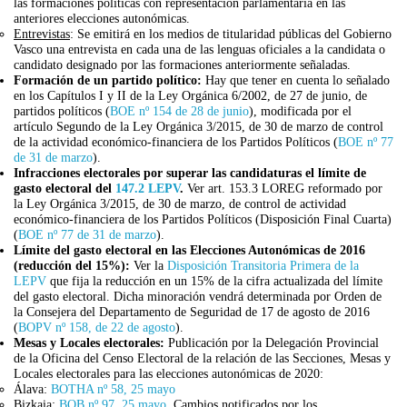
las formaciones políticas con representación parlamentaria en las
anteriores elecciones autonómicas.
Entrevistas
: Se emitirá en los medios de titularidad públicas del Gobierno
Vasco una entrevista en cada una de las lenguas oficiales a la candidata o
candidato designado por las formaciones anteriormente señaladas.
Formación de un partido político:
Hay que tener en cuenta lo señalado
en los Capítulos I y II de la Ley Orgánica 6/2002, de 27 de junio, de
partidos políticos (
BOE nº 154 de 28 de junio
)
,
modificada por el
artículo Segundo de la Ley Orgánica 3/2015, de 30 de marzo de control
de la actividad económico-financiera de los Partidos Políticos (
BOE nº 77
de 31 de marzo
).
Infracciones electorales por superar las candidaturas el límite de
gasto electoral del
147.2 LEPV
.
Ver art. 153.3 LOREG reformado por
la Ley Orgánica 3/2015, de 30 de marzo, de control de actividad
económico-financiera de los Partidos Políticos (Disposición Final Cuarta)
(
BOE nº 77 de 31 de marzo
).
Límite del gasto electoral en las Elecciones Autonómicas de 2016
(reducción del 15%):
Ver la
Disposición Transitoria Primera de la
LEPV
que fija la reducción en un 15% de la cifra actualizada del límite
del gasto electoral. Dicha minoración vendrá determinada por Orden de
la Consejera del Departamento de Seguridad de 17 de agosto de 2016
(
BOPV nº 158, de 22 de agosto
).
Mesas y Locales electorales:
Publicación por la Delegación Provincial
de la Oficina del Censo Electoral de la relación de las Secciones, Mesas y
Locales electorales para las elecciones autonómicas de 2020:
Álava:
BOTHA nº 58, 25 mayo
Bizkaia:
BOB nº 97, 25 mayo.
Cambios notificados por los