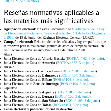
310, de 27 de diciembre)
.
Reseñas normativas aplicables a
las materias más significativas
Agrupación electoral:
En estas Elecciones rige el
artículo 53 de la Ley
de Elecciones al Parlamento Vasco
y el
artículo 44.4 de la Ley Orgánica
5/1985
, de 19 de junio, del Régimen Electoral General (LOREG).
Campaña electoral:
Relación de locales oficiales y lugares públicos que
se reservan para la realización gratuita de actos de campaña electoral en
las Elecciones al Parlamento Vasco de 12 de julio de 2020.
Álava
Junta Electoral de Zona de
Vitoria-Gasteiz
(
BOTHA nº 62, 3 de junio
).
Junta Electoral de Zona de
Amurrio
(
BOTHA nº 62, 3 de junio
).
Bizkaia
Junta Electoral de Zona
Gernika-Lumo
(
BOB nº 104, 3 de junio
).
Junta Electoral de Zona de
Balmaseda
(
BOB nº 104, 3 de junio
).
Junta Electoral de Zona de
Bilbao
(
BOB nº 104, 3 de junio
).
Junta Electoral de la Zona de
Durango
(
BOB nº 104, 3 de junio
).
Gipuzkoa
Junta Electoral de Zona de
Azpeitia
(
BOG nº 103, 3 de junio
).
Junta Electoral de Zona de
Bergara
(
BOG nº 103, 3 de junio
).
Junta Electoral de Zona de
San Sebastián
(
BOG nº 103, 3 de junio
).
Junta Electoral de Zona de
Tolosa
(
BOG nº 103, 3 de junio
).
Censo electoral y población oficial de derecho
: