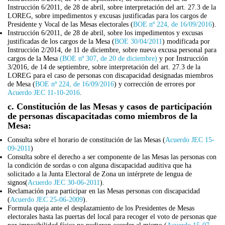
Instrucción 6/2011, de 28 de abril, sobre interpretación del art. 27.3 de la
LOREG, sobre impedimentos y excusas justificadas para los cargos de
Presidente y Vocal de las Mesas electorales (
BOE nº 224, de 16/09/2016
).
Instrucción 6/2011, de 28 de abril, sobre los impedimentos y excusas
justificadas de los cargos de la Mesa (
BOE 30/04/2011
) modificada por
Instrucción 2/2014, de 11 de diciembre, sobre nueva excusa personal para
cargos de la Mesa
(BOE nº 307, de 20 de diciembre)
y por Instrucción
3/2016, de 14 de septiembre, sobre interpretación del art. 27.3 de la
LOREG para el caso de personas con discapacidad designadas miembros
de Mesa (
BOE nº 224, de 16/09/2016
) y corrección de errores por
Acuerdo JEC 11-10-2016
.
c. Constitución de las Mesas y casos de participación
de personas discapacitadas como miembros de la
Mesa:
Consulta sobre el horario de constitución de las Mesas (
Acuerdo JEC 15-
09-2011
)
Consulta sobre el derecho a ser componente de las Mesas las personas con
la condición de sordas o con alguna discapacidad auditiva que ha
solicitado a la Junta Electoral de Zona un intérprete de lengua de
signos(
Acuerdo JEC 30-06-2011
).
Reclamación para participar en las Mesas personas con discapacidad
(
Acuerdo JEC 25-06-2009
).
Formula queja ante el desplazamiento de los Presidentes de Mesas
electorales hasta las puertas del local para recoger el voto de personas que