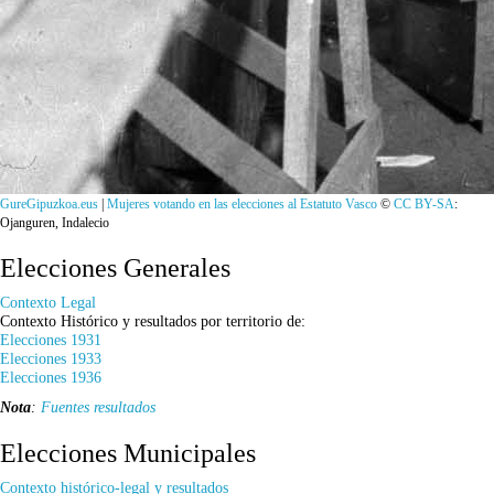
GureGipuzkoa.eus
|
Mujeres votando en las elecciones al Estatuto Vasco
©
CC BY-SA
:
Ojanguren, Indalecio
Elecciones Generales
Contexto Legal
Contexto Histórico y resultados por territorio de:
Elecciones 1931
Elecciones 1933
Elecciones 1936
Nota
:
Fuentes resultados
Elecciones Municipales
Contexto histórico-legal y resultados