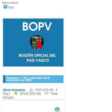
Último boletín
RSS
Sumario n.º
217
, miércoles 16 de
noviembre de 2016
Otros formatos:
PDF
(315 KB - 4
Pág.)
EPUB
(205 KB)
Texto
bilingüe