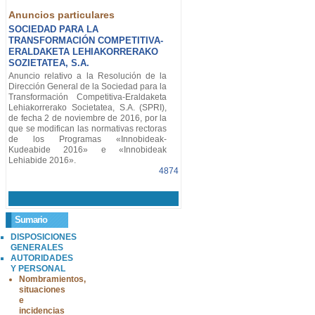
Anuncios particulares
SOCIEDAD PARA LA
TRANSFORMACIÓN COMPETITIVA-
ERALDAKETA LEHIAKORRERAKO
SOZIETATEA, S.A.
Anuncio relativo a la Resolución de la
Dirección General de la Sociedad para la
Transformación Competitiva-Eraldaketa
Lehiakorrerako Societatea, S.A. (SPRI),
de fecha 2 de noviembre de 2016, por la
que se modifican las normativas rectoras
de los Programas «Innobideak-
Kudeabide 2016» e «Innobideak
Lehiabide 2016».
4874
Sumario
DISPOSICIONES
GENERALES
AUTORIDADES
Y PERSONAL
Nombramientos,
situaciones
e
incidencias