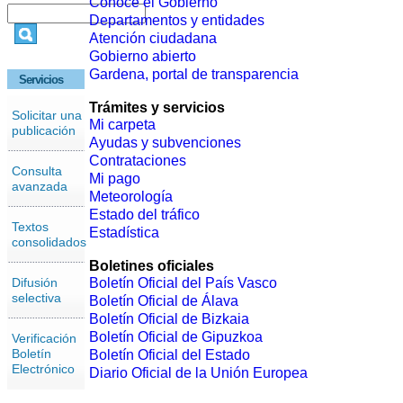
Conoce el Gobierno
Departamentos y entidades
Atención ciudadana
Gobierno abierto
Gardena, portal de transparencia
Servicios
Trámites y servicios
Solicitar una
Mi carpeta
publicación
Ayudas y subvenciones
Contrataciones
Consulta
Mi pago
avanzada
Meteorología
Estado del tráfico
Textos
Estadística
consolidados
Boletines oficiales
Difusión
Boletín Oficial del País Vasco
selectiva
Boletín Oficial de Álava
Boletín Oficial de Bizkaia
Boletín Oficial de Gipuzkoa
Verificación
Boletín
Boletín Oficial del Estado
Electrónico
Diario Oficial de la Unión Europea