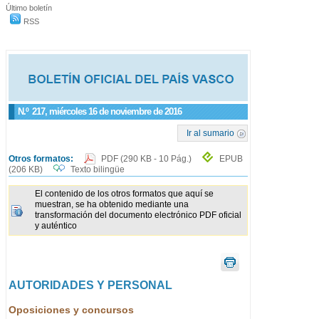
Último boletín
RSS
N.º
217
, miércoles 16 de noviembre de 2016
Ir al sumario
Otros formatos:
PDF
(290 KB - 10 Pág.)
EPUB
(206 KB)
Texto bilingüe
El contenido de los otros formatos que aquí se
muestran, se ha obtenido mediante una
transformación del documento electrónico PDF oficial
y auténtico
AUTORIDADES Y PERSONAL
Oposiciones y concursos