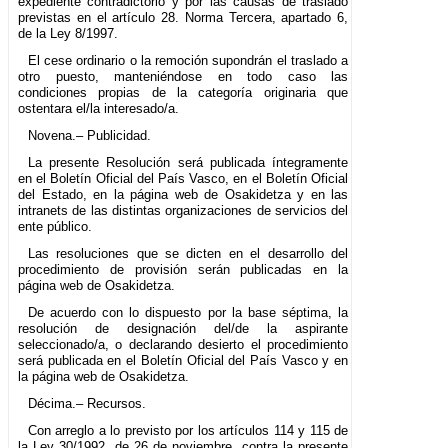
expediente contradictorio y por las causas de traslado
previstas en el artículo 28. Norma Tercera, apartado 6,
de la Ley 8/1997.
El cese ordinario o la remoción supondrán el traslado a
otro puesto, manteniéndose en todo caso las
condiciones propias de la categoría originaria que
ostentara el/la interesado/a.
Novena.– Publicidad.
La presente Resolución será publicada íntegramente
en el Boletín Oficial del País Vasco, en el Boletín Oficial
del Estado, en la página web de Osakidetza y en las
intranets de las distintas organizaciones de servicios del
ente público.
Las resoluciones que se dicten en el desarrollo del
procedimiento de provisión serán publicadas en la
página web de Osakidetza.
De acuerdo con lo dispuesto por la base séptima, la
resolución de designación del/de la aspirante
seleccionado/a, o declarando desierto el procedimiento
será publicada en el Boletín Oficial del País Vasco y en
la página web de Osakidetza.
Décima.– Recursos.
Con arreglo a lo previsto por los artículos 114 y 115 de
la Ley 30/1992, de 26 de noviembre, contra la presente