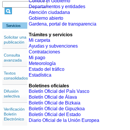
Conoce el Gobierno
Departamentos y entidades
Atención ciudadana
Gobierno abierto
Gardena, portal de transparencia
Servicios
Trámites y servicios
Solicitar una
Mi carpeta
publicación
Ayudas y subvenciones
Contrataciones
Consulta
Mi pago
avanzada
Meteorología
Estado del tráfico
Textos
Estadística
consolidados
Boletines oficiales
Difusión
Boletín Oficial del País Vasco
selectiva
Boletín Oficial de Álava
Boletín Oficial de Bizkaia
Boletín Oficial de Gipuzkoa
Verificación
Boletín
Boletín Oficial del Estado
Electrónico
Diario Oficial de la Unión Europea