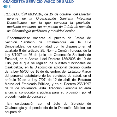
OSAKIDETZA-SERVICIO VASCO DE SALUD
4848
RESOLUCIÓN 883/2016, de 19 de octubre, del Director
gerente de la Organización Sanitaria Integrada
Donostialdea, por la que convoca la provisión,
mediante concurso, de un puesto de Jefe/a de sección
de Oftalmología pediátrica y motilidad ocular.
Encontrándose vacante el puesto de Jefe/a de
Sección Sanitario de Oftalmología en la OSI
Donostialdea, de conformidad con lo dispuesto en el
apartado 8 del artículo 28, Norma Común Tercera, de la
Ley 8/1997 de 26 de junio, de Ordenación Sanitaria de
Euskadi, en el Anexo I del Decreto 186/2005 de 19 de
julio, por el que se regulan los puestos funcionales de
Osakidetza, en la Disposición adicional décimo cuarta
de la Ley 55/03, de 16 de diciembre, del Estatuto Marco
del personal estatutario de los servicios de salud, en el
artículo 79 de la Ley 7/07, de 12 de abril, del Estatuto
Marco del Empleado Público, y en el Decreto 255/1997
de 11 de noviembre, esta Dirección Gerencia acuerda
anunciar convocatoria pública para su provisión, por el
procedimiento de concurso.
En colaboración con el Jefe de Servicio de
Oftalmología y dependencia de la Dirección Médica, se
ocupará de: