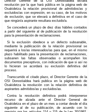
Director Gerente de la OSI Donostialdea dictará
resolución por la que hará pública en la página web de
Osakidetza la relación provisional de admitidos/as y
excluidos/as con expresión, en su caso, de los motivos
de exclusión, que se elevará a definitiva en el caso de
que ningún/a aspirante resultara excluido/a.
Se concederá un plazo de diez días hábiles contados
a partir del siguiente al de publicación de la resolución
para la presentación de reclamaciones.
Si la exclusión obedece a un defecto subsanable,
mediante la publicación de la relación provisional se
requerirá a los/as interesados/as para que, en el mismo
plazo habilitado para la presentación de reclamaciones,
subsanen las faltas observadas o acompañen los
documentos preceptivos, con indicación de que si así no
lo hicieran se acordará su exclusión definitiva del
proceso.
Transcurrido el citado plazo, el Director Gerente de la
OSI Donostialdea hará publica en la página web de
Osakidetza la resolución con la relación definitiva de
aspirantes admitidos/as y excluidos/as.
Contra la resolución definitiva podrá interponerse
recurso de alzada ante el Director General de
Osakidetza en el plazo de un mes a contar desde el día
siguiente al de su publicación, de acuerdo con lo
previsto por los artículos 114 y 115 de la Ley 30/1992,