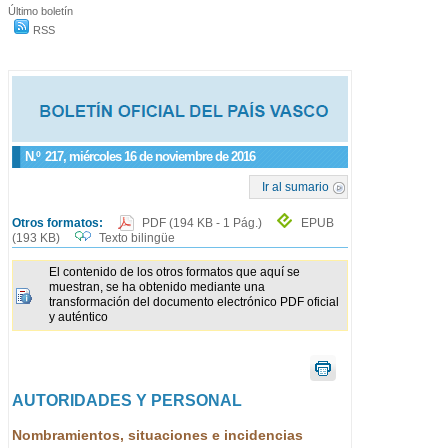
Último boletín
RSS
N.º
217
, miércoles 16 de noviembre de 2016
Ir al sumario
Otros formatos:
PDF
(194 KB - 1 Pág.)
EPUB
(193 KB)
Texto bilingüe
El contenido de los otros formatos que aquí se
muestran, se ha obtenido mediante una
transformación del documento electrónico PDF oficial
y auténtico
AUTORIDADES Y PERSONAL
Nombramientos, situaciones e incidencias