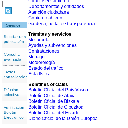
Conoce el Gobierno
Departamentos y entidades
Atención ciudadana
Gobierno abierto
Gardena, portal de transparencia
Servicios
Trámites y servicios
Solicitar una
Mi carpeta
publicación
Ayudas y subvenciones
Contrataciones
Consulta
Mi pago
avanzada
Meteorología
Estado del tráfico
Textos
Estadística
consolidados
Boletines oficiales
Difusión
Boletín Oficial del País Vasco
selectiva
Boletín Oficial de Álava
Boletín Oficial de Bizkaia
Boletín Oficial de Gipuzkoa
Verificación
Boletín
Boletín Oficial del Estado
Electrónico
Diario Oficial de la Unión Europea