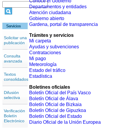
Conoce el Gobierno
Departamentos y entidades
Atención ciudadana
Gobierno abierto
Gardena, portal de transparencia
Servicios
Trámites y servicios
Solicitar una
Mi carpeta
publicación
Ayudas y subvenciones
Contrataciones
Consulta
Mi pago
avanzada
Meteorología
Estado del tráfico
Textos
Estadística
consolidados
Boletines oficiales
Difusión
Boletín Oficial del País Vasco
selectiva
Boletín Oficial de Álava
Boletín Oficial de Bizkaia
Boletín Oficial de Gipuzkoa
Verificación
Boletín
Boletín Oficial del Estado
Electrónico
Diario Oficial de la Unión Europea