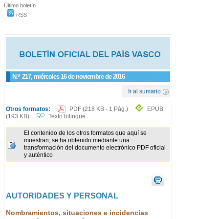
Último boletín
RSS
N.º
217
, miércoles 16 de noviembre de 2016
Ir al sumario
Otros formatos:
PDF
(218 KB - 1 Pág.)
EPUB
(193 KB)
Texto bilingüe
El contenido de los otros formatos que aquí se
muestran, se ha obtenido mediante una
transformación del documento electrónico PDF oficial
y auténtico
AUTORIDADES Y PERSONAL
Nombramientos, situaciones e incidencias