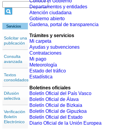
Conoce el Gobierno
Departamentos y entidades
Atención ciudadana
Gobierno abierto
Gardena, portal de transparencia
Servicios
Trámites y servicios
Solicitar una
Mi carpeta
publicación
Ayudas y subvenciones
Contrataciones
Consulta
Mi pago
avanzada
Meteorología
Estado del tráfico
Textos
Estadística
consolidados
Boletines oficiales
Difusión
Boletín Oficial del País Vasco
selectiva
Boletín Oficial de Álava
Boletín Oficial de Bizkaia
Boletín Oficial de Gipuzkoa
Verificación
Boletín
Boletín Oficial del Estado
Electrónico
Diario Oficial de la Unión Europea