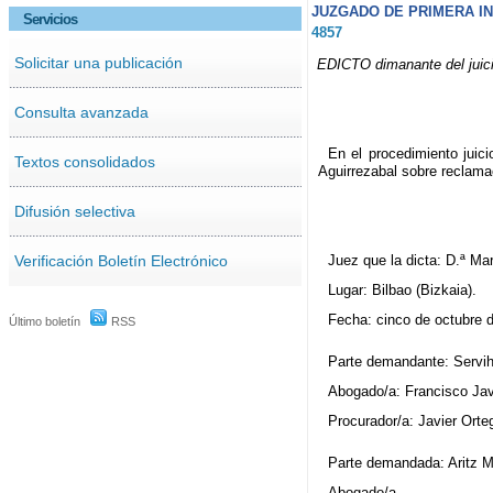
JUZGADO DE PRIMERA INS
Servicios
4857
Solicitar una publicación
EDICTO dimanante del juici
Consulta avanzada
En el procedimiento juici
Textos consolidados
Aguirrezabal sobre reclama
Difusión selectiva
Verificación Boletín Electrónico
Juez que la dicta: D.ª Ma
Lugar: Bilbao (Bizkaia).
Fecha: cinco de octubre d
Último boletín
RSS
Parte demandante: Serviha
Abogado/a: Francisco Jav
Procurador/a: Javier Orte
Parte demandada: Aritz M
Abogado/a.