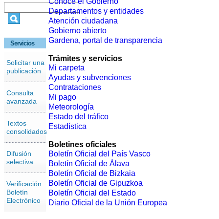
Conoce el Gobierno
Departamentos y entidades
Atención ciudadana
Gobierno abierto
Gardena, portal de transparencia
Servicios
Trámites y servicios
Solicitar una
Mi carpeta
publicación
Ayudas y subvenciones
Contrataciones
Consulta
Mi pago
avanzada
Meteorología
Estado del tráfico
Textos
Estadística
consolidados
Boletines oficiales
Difusión
Boletín Oficial del País Vasco
selectiva
Boletín Oficial de Álava
Boletín Oficial de Bizkaia
Boletín Oficial de Gipuzkoa
Verificación
Boletín
Boletín Oficial del Estado
Electrónico
Diario Oficial de la Unión Europea