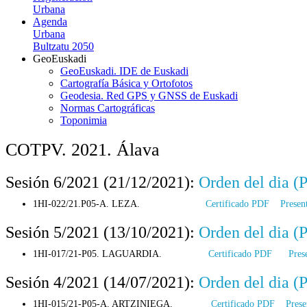
Urbana
Agenda
Urbana
Bultzatu 2050
GeoEuskadi
GeoEuskadi. IDE de Euskadi
Cartografía Básica y Ortofotos
Geodesia. Red GPS y GNSS de Euskadi
Normas Cartográficas
Toponimia
COTPV. 2021. Álava
Sesión 6/2021 (21/12/2021):
Orden del dia (
1HI-022/21.P05-A. LEZA.
Certificado PDF
Presen
Sesión 5/2021 (13/10/2021):
Orden del dia (
1HI-017/21-P05. LAGUARDIA.
Certificado PDF
Pres
Sesión 4/2021 (14/07/2021):
Orden del dia (
1HI-015/21-P05-A. ARTZINIEGA.
Certificado PDF
Pres