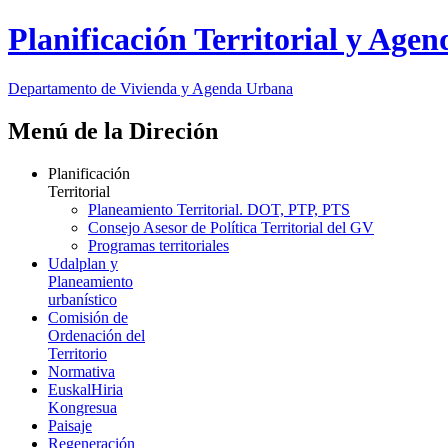
Planificación Territorial y Age
Departamento de Vivienda y Agenda Urbana
Menú de la Direción
Planificación
Territorial
Planeamiento Territorial. DOT, PTP, PTS
Consejo Asesor de Política Territorial del GV
Programas territoriales
Udalplan y
Planeamiento
urbanístico
Comisión de
Ordenación del
Territorio
Normativa
EuskalHiria
Kongresua
Paisaje
Regeneración