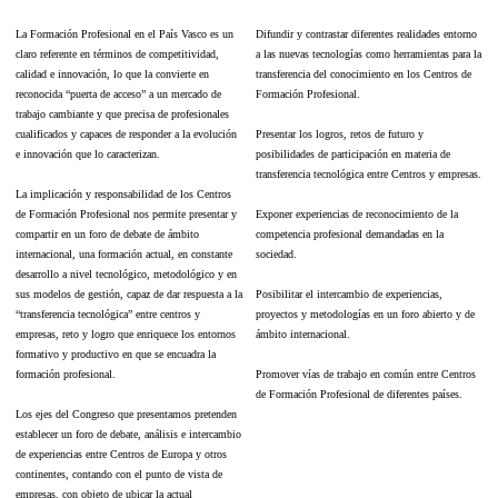
La Formación Profesional en el País Vasco es un
Difundir y contrastar diferentes realidades entorno
claro referente en términos de competitividad,
a las nuevas tecnologías como herramientas para la
calidad e innovación, lo que la convierte en
transferencia del conocimiento en los Centros de
reconocida “puerta de acceso” a un mercado de
Formación Profesional.
trabajo cambiante y que precisa de profesionales
cualificados y capaces de responder a la evolución
Presentar los logros, retos de futuro y
e innovación que lo caracterizan.
posibilidades de participación en materia de
transferencia tecnológica entre Centros y empresas.
La implicación y responsabilidad de los Centros
de Formación Profesional nos permite presentar y
Exponer experiencias de reconocimiento de la
compartir en un foro de debate de ámbito
competencia profesional demandadas en la
internacional, una formación actual, en constante
sociedad.
desarrollo a nivel tecnológico, metodológico y en
sus modelos de gestión, capaz de dar respuesta a la
Posibilitar el intercambio de experiencias,
“transferencia tecnológica” entre centros y
proyectos y metodologías en un foro abierto y de
empresas, reto y logro que enriquece los entornos
ámbito internacional.
formativo y productivo en que se encuadra la
formación profesional.
Promover vías de trabajo en común entre Centros
de Formación Profesional de diferentes países.
Los ejes del Congreso que presentamos pretenden
establecer un foro de debate, análisis e intercambio
de experiencias entre Centros de Europa y otros
continentes, contando con el punto de vista de
empresas, con objeto de ubicar la actual