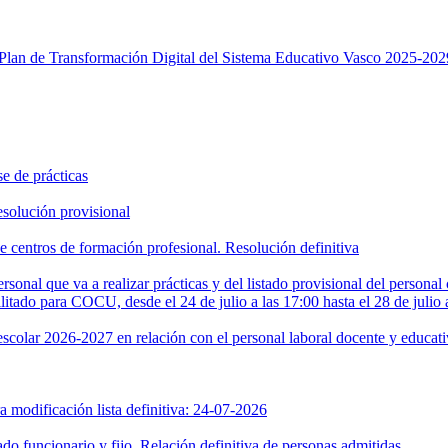
 Plan de Transformación Digital del Sistema Educativo Vasco 2025-202
e de prácticas
olución provisional
e centros de formación profesional. Resolución definitiva
sonal que va a realizar prácticas y del listado provisional del personal
itado para COCU, desde el 24 de julio a las 17:00 hasta el 28 de julio 
 escolar 2026-2027 en relación con el personal laboral docente y educat
modificación lista definitiva: 24-07-2026
o funcionario y fijo. Relación definitiva de personas admitidas