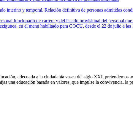
do interino y temporal. Relación definitiva de personas admitidas con
sonal funcionario de carrera y del listado provisional del personal que v
ezigunea, en el menu habilitado para COCU, desde el 22 de julio a las 1
ucación, adecuada a la ciudadanía vasca del siglo XXI, pretendemos ava
as una educación basada en valores, que impulse la convivencia, la paz,