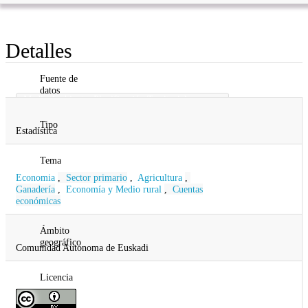
Detalles
Fuente de
datos
Medio Ambiente, Planificación Territorial,
Agricultura y Pesca;
Tipo
Estadística
Tema
Economia
,
Sector primario
,
Agricultura
,
Ganadería
,
Economía y Medio rural
,
Cuentas
económicas
Ámbito
geográfico
Comunidad Autonoma de Euskadi
Licencia