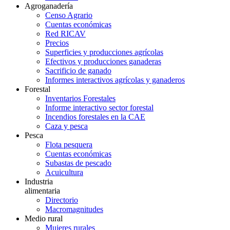
Agroganadería
Censo Agrario
Cuentas económicas
Red RICAV
Precios
Superficies y producciones agrícolas
Efectivos y producciones ganaderas
Sacrificio de ganado
Informes interactivos agrícolas y ganaderos
Forestal
Inventarios Forestales
Informe interactivo sector forestal
Incendios forestales en la CAE
Caza y pesca
Pesca
Flota pesquera
Cuentas económicas
Subastas de pescado
Acuicultura
Industria
alimentaria
Directorio
Macromagnitudes
Medio rural
Mujeres rurales