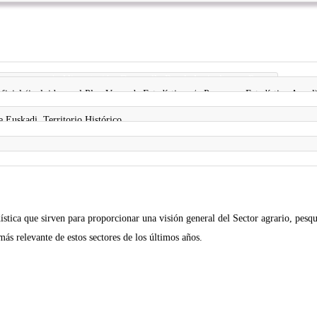
partamento de Alimentación, Desarrollo Rural, Agricultura y Pesca
 oficial (incluida en el Plan Vasco de Estadística y/o Programa Estadístico Anual
l
Euskadi, Territorio Histórico
ística que sirven para proporcionar una visión general del Sector agrario, pesqu
ás relevante de estos sectores de los últimos años.