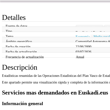
Detalles
Fuente de datos
Gobierno Vasco
De
Tipo
Estadística | Estadística
Tema
Economía
,
Medio rura
Ámbito geográfico
Comunidad Autonoma de 
Fecha de creación
22/06/2000
Fecha de actualización
03/07/2026
Frecuencia de actualización
Anual
Descripción
Estadísticas resumidas de las Operaciones Estadísticas del Plan Vasco de Estad
Este apartado permite una visualización rápida y completa de la información m
Servicios mas demandados en Euskadi.eus
Información general