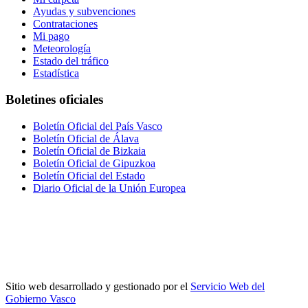
Ayudas y subvenciones
Contrataciones
Mi pago
Meteorología
Estado del tráfico
Estadística
Boletines oficiales
Boletín Oficial del País Vasco
Boletín Oficial de Álava
Boletín Oficial de Bizkaia
Boletín Oficial de Gipuzkoa
Boletín Oficial del Estado
Diario Oficial de la Unión Europea
Sitio web desarrollado y gestionado por el
Servicio Web del
Gobierno Vasco