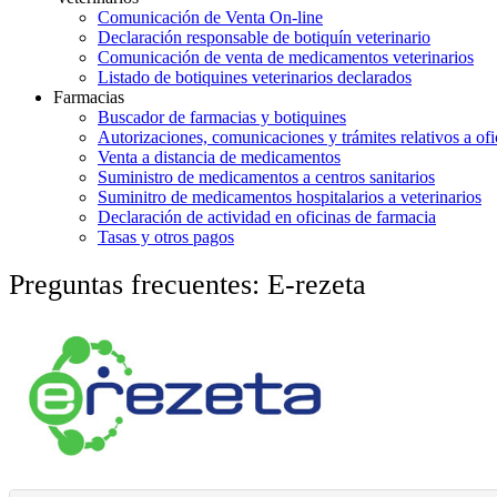
Comunicación de Venta On-line
Declaración responsable de botiquín veterinario
Comunicación de venta de medicamentos veterinarios
Listado de botiquines veterinarios declarados
Farmacias
Buscador de farmacias y botiquines
Autorizaciones, comunicaciones y trámites relativos a ofi
Venta a distancia de medicamentos
Suministro de medicamentos a centros sanitarios
Suminitro de medicamentos hospitalarios a veterinarios
Declaración de actividad en oficinas de farmacia
Tasas y otros pagos
Preguntas frecuentes: E-rezeta