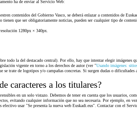
amento ha de enviar al Servicio Web:
stren contenidos del Gobierno Vasco, se deberá enlazar a contenidos de Euskadi
 tienen que ser obligatoriamente noticias, pueden ser cualquier tipo de conten
resolución 1280px × 340px.
re todo la del destacado central). Por ello, hay que intentar elegir imágenes q
islación vigente en torno a los derechos de autor (ver "
Usando imágenes: sitios
ue se trate de logotipos y/o campañas concretas. Si surgen dudas o dificultades 
e caracteres a los titulares?
prensibles en un solo vistazo. Debemos de tener en cuenta que los usuarios, co
 directos, evitando cualquier información que no sea necesaria. Por ejemplo, en
s efectivo usar "Se presenta la nueva web Euskadi.eus". Contactar con el Servi