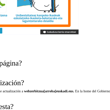
 página?
ización?
de actualización a
webzerbitzua[arroba]euskadi.eus.
En la home del Gobierno 
esta?