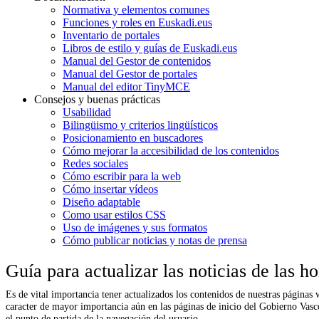
Normativa y elementos comunes
Funciones y roles en Euskadi.eus
Inventario de portales
Libros de estilo y guías de Euskadi.eus
Manual del Gestor de contenidos
Manual del Gestor de portales
Manual del editor TinyMCE
Consejos y buenas prácticas
Usabilidad
Bilingüismo y criterios lingüísticos
Posicionamiento en buscadores
Cómo mejorar la accesibilidad de los contenidos
Redes sociales
Cómo escribir para la web
Cómo insertar vídeos
Diseño adaptable
Como usar estilos CSS
Uso de imágenes y sus formatos
Cómo publicar noticias y notas de prensa
Guía para actualizar las noticias de las
Es de vital importancia tener actualizados los contenidos de nuestras páginas 
caracter de mayor importancia aún en las páginas de inicio del Gobierno Vasco
el punto de partida de la navegación del usuario.