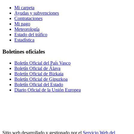
Mi carpeta
Ayudas y subvenciones
Contrataciones
Mi pago
Meteorología
Estado del tráfico
Estadística
Boletines oficiales
Boletín Oficial del País Vasco
Boletín Oficial de Álava
Boletín Oficial de Bizkaia
Boletín Oficial de Gipuzkoa
Boletín Oficial del Estado
Diario Oficial de la Unión Europea
Sitio web desarrollado y gestionado por el
Servicio Web del