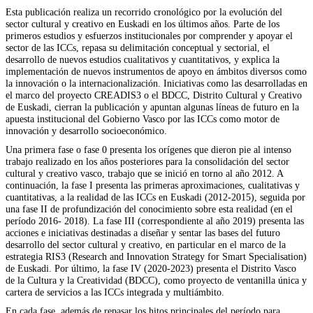
Esta publicación realiza un recorrido cronológico por la evolución del
sector cultural y creativo en Euskadi en los últimos años. Parte de los
primeros estudios y esfuerzos institucionales por comprender y apoyar el
sector de las ICCs, repasa su delimitación conceptual y sectorial, el
desarrollo de nuevos estudios cualitativos y cuantitativos, y explica la
implementación de nuevos instrumentos de apoyo en ámbitos diversos como
la innovación o la internacionalización. Iniciativas como las desarrolladas en
el marco del proyecto CREADIS3 o el BDCC, Distrito Cultural y Creativo
de Euskadi, cierran la publicación y apuntan algunas líneas de futuro en la
apuesta institucional del Gobierno Vasco por las ICCs como motor de
innovación y desarrollo socioeconómico.
Una primera fase o fase 0 presenta los orígenes que dieron pie al intenso
trabajo realizado en los años posteriores para la consolidación del sector
cultural y creativo vasco, trabajo que se inició en torno al año 2012. A
continuación, la fase I presenta las primeras aproximaciones, cualitativas y
cuantitativas, a la realidad de las ICCs en Euskadi (2012-2015), seguida por
una fase II de profundización del conocimiento sobre esta realidad (en el
período 2016- 2018). La fase III (correspondiente al año 2019) presenta las
acciones e iniciativas destinadas a diseñar y sentar las bases del futuro
desarrollo del sector cultural y creativo, en particular en el marco de la
estrategia RIS3 (Research and Innovation Strategy for Smart Specialisation)
de Euskadi. Por último, la fase IV (2020-2023) presenta el Distrito Vasco
de la Cultura y la Creatividad (BDCC), como proyecto de ventanilla única y
cartera de servicios a las ICCs integrada y multiámbito.
En cada fase, además de repasar los hitos principales del período para