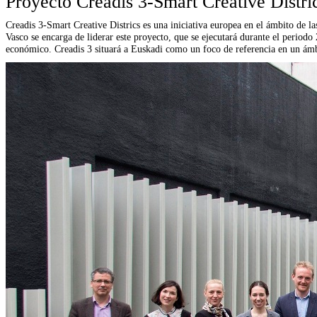
Proyecto Creadis 3-Smart Creative Distri
Creadis 3-Smart Creative Districs es una iniciativa europea en el ámbito de l
Vasco se encarga de liderar este proyecto, que se ejecutará durante el periodo
económico. Creadis 3 situará a Euskadi como un foco de referencia en un ámbi