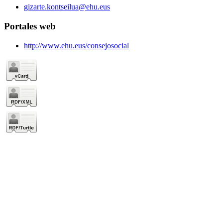
gizarte.kontseilua@ehu.eus
Portales web
http://www.ehu.eus/consejosocial