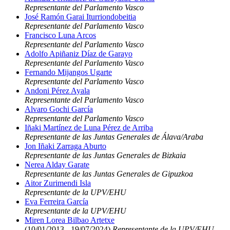
Representante del Parlamento Vasco
José Ramón Garai Iturriondobeitia
Representante del Parlamento Vasco
Francisco Luna Arcos
Representante del Parlamento Vasco
Adolfo Apiñaniz Díaz de Garayo
Representante del Parlamento Vasco
Fernando Mijangos Ugarte
Representante del Parlamento Vasco
Andoni Pérez Ayala
Representante del Parlamento Vasco
Alvaro Gochi García
Representante del Parlamento Vasco
Iñaki Martínez de Luna Pérez de Arriba
Representante de las Juntas Generales de Álava/Araba
Jon Iñaki Zarraga Aburto
Representante de las Juntas Generales de Bizkaia
Nerea Alday Garate
Representante de las Juntas Generales de Gipuzkoa
Aitor Zurimendi Isla
Representante de la UPV/EHU
Eva Ferreira García
Representante de la UPV/EHU
Miren Lorea Bilbao Artetxe
(10/01/2013 - 19/07/2024)
Representante de la UPV/EHU