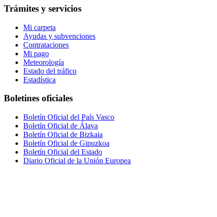
Trámites y servicios
Mi carpeta
Ayudas y subvenciones
Contrataciones
Mi pago
Meteorología
Estado del tráfico
Estadística
Boletines oficiales
Boletín Oficial del País Vasco
Boletín Oficial de Álava
Boletín Oficial de Bizkaia
Boletín Oficial de Gipuzkoa
Boletín Oficial del Estado
Diario Oficial de la Unión Europea