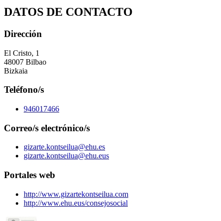
DATOS DE CONTACTO
Dirección
El Cristo, 1
48007 Bilbao
Bizkaia
Teléfono/s
946017466
Correo/s electrónico/s
gizarte.kontseilua@ehu.es
gizarte.kontseilua@ehu.eus
Portales web
http://www.gizartekontseilua.com
http://www.ehu.eus/consejosocial