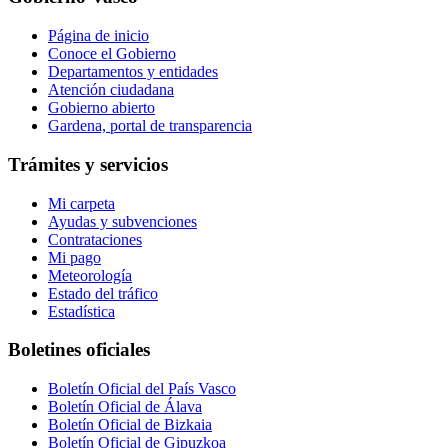
Página de inicio
Conoce el Gobierno
Departamentos y entidades
Atención ciudadana
Gobierno abierto
Gardena, portal de transparencia
Trámites y servicios
Mi carpeta
Ayudas y subvenciones
Contrataciones
Mi pago
Meteorología
Estado del tráfico
Estadística
Boletines oficiales
Boletín Oficial del País Vasco
Boletín Oficial de Álava
Boletín Oficial de Bizkaia
Boletín Oficial de Gipuzkoa