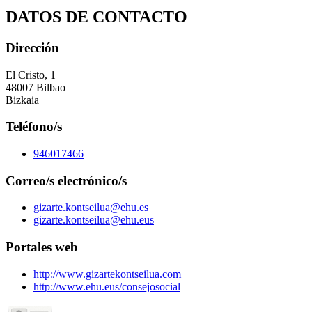
DATOS DE CONTACTO
Dirección
El Cristo, 1
48007 Bilbao
Bizkaia
Teléfono/s
946017466
Correo/s electrónico/s
gizarte.kontseilua@ehu.es
gizarte.kontseilua@ehu.eus
Portales web
http://www.gizartekontseilua.com
http://www.ehu.eus/consejosocial