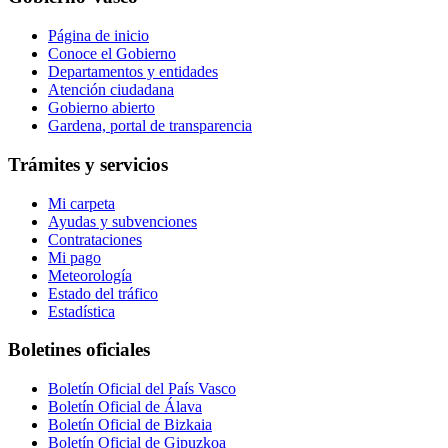
Página de inicio
Conoce el Gobierno
Departamentos y entidades
Atención ciudadana
Gobierno abierto
Gardena, portal de transparencia
Trámites y servicios
Mi carpeta
Ayudas y subvenciones
Contrataciones
Mi pago
Meteorología
Estado del tráfico
Estadística
Boletines oficiales
Boletín Oficial del País Vasco
Boletín Oficial de Álava
Boletín Oficial de Bizkaia
Boletín Oficial de Gipuzkoa