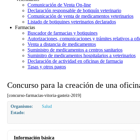
Comunicación de Venta On-line
Declaración responsable de botiquín veterinario
Comunicación de venta de medicamentos veterinarios
Listado de botiquines veterinarios declarados
Farmacias
Buscador de farmacias y botiquines
Autorizaciones, comunicaciones y trámites relativos a ofi
Venta a distancia de medicamentos
Suministro de medicamentos a centros sanitarios
Suminitro de medicamentos hospitalarios a veterinarios
Declaración de actividad en oficinas de farmacia
Tasas y otros pagos
Concurso para la creación de una oficin
[concurso-farmacias-vitoria-gasteiz-2019]
Organismo:
Salud
Estado:
Información básica