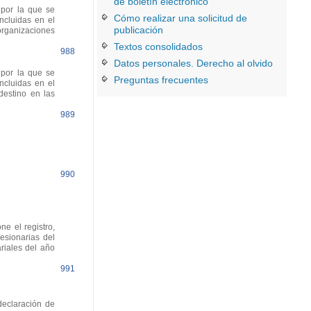
de boletín electrónico
 por la que se
Cómo realizar una solicitud de
ncluidas en el
publicación
 organizaciones
Textos consolidados
988
Datos personales. Derecho al olvido
 por la que se
Preguntas frecuentes
ncluidas en el
destino en las
989
990
e el registro,
esionarias del
ariales del año
991
declaración de