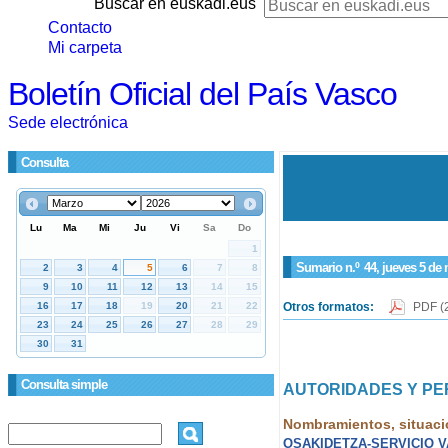
Buscar en euskadi.eus
Contacto
Mi carpeta
Boletín Oficial del País Vasco
Sede electrónica
Consulta
Sumario n.º
44
, jueves 5 de
Otros formatos:
PDF
(
Consulta simple
AUTORIDADES Y P
Nombramientos, situaci
OSAKIDETZA-SERVICIO 