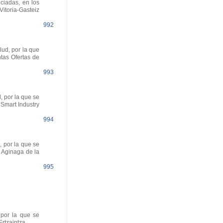
ciadas, en los
Vitoria-Gasteiz
992
ud, por la que
ntas Ofertas de
993
 por la que se
Smart Industry
994
 por la que se
y Aginaga de la
995
 por la que se
rtzaintza.