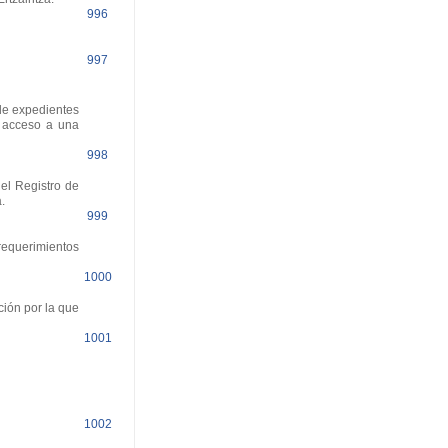
996
997
 de expedientes
e acceso a una
998
el Registro de
.
999
requerimientos
1000
ción por la que
1001
1002