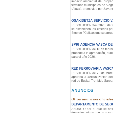
impacto ambiental del proyec
términos municipales de Alegrí
(Álava), promovido por Savann
OSAKIDETZA-SERVICIO 
RESOLUCIÓN 349/2026, de 23 d
se establecen los criterios p
Empleo Públicas que se aprue
SPRI-AGENCIA VASCA D
RESOLUCIÓN de 16 de febrero 
procede a la aprobación, pub
para el año 2026.
RED FERROVIARIA VASC
RESOLUCIÓN de 26 de febrero 
aprueba la «Actualización del
red de Euskal Trenbide Sarea
ANUNCIOS
Otros anuncios oficiale
DEPARTAMENTO DE SEG
ANUNCIO por el que se notif
desestima el recurso de alzada