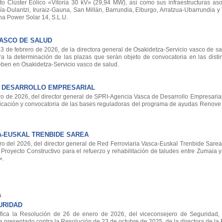
to Clúster Eólico «Vitoria 30 kV» (29,94 MW), así como sus infraestructuras aso
a-Dulantzi, Iruraiz-Gauna, San Millán, Barrundia, Elburgo, Arratzua-Ubarrundia y 
a Power Solar 14, S.L.U.
VASCO DE SALUD
e febrero de 2026, de la directora general de Osakidetza-Servicio vasco de sal
ara la determinación de las plazas que serán objeto de convocatoria en las disti
ben en Osakidetza-Servicio vasco de salud.
E DESARROLLO EMPRESARIAL
de 2026, del director general de SPRI-Agencia Vasca de Desarrollo Empresarial,
licación y convocatoria de las bases reguladoras del programa de ayudas Renove 
A-EUSKAL TRENBIDE SAREA
del 2026, del director general de Red Ferroviaria Vasca-Euskal Trenbide Sarea,
 Proyecto Constructivo para el refuerzo y rehabilitación de taludes entre Zumaia 
».
s
URIDAD
ica la Resolución de 26 de enero de 2026, del viceconsejero de Seguridad,
 presentado contra la Resolución de 23 de octubre de 2025, de la directora de la E