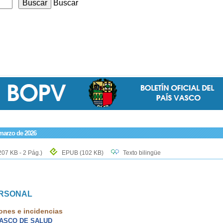
Buscar
 marzo de 2026
207 KB - 2 Pág.)
EPUB
(102 KB)
Texto bilingüe
ERSONAL
ones e incidencias
VASCO DE SALUD