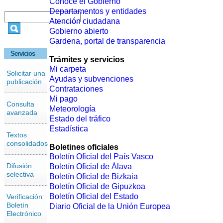
Conoce el Gobierno
Departamentos y entidades
Atención ciudadana
Gobierno abierto
Gardena, portal de transparencia
Servicios
Trámites y servicios
Mi carpeta
Solicitar una
Ayudas y subvenciones
publicación
Contrataciones
Mi pago
Consulta
Meteorología
avanzada
Estado del tráfico
Estadística
Textos
consolidados
Boletines oficiales
Boletín Oficial del País Vasco
Difusión
Boletín Oficial de Álava
selectiva
Boletín Oficial de Bizkaia
Boletín Oficial de Gipuzkoa
Boletín Oficial del Estado
Verificación
Boletín
Diario Oficial de la Unión Europea
Electrónico