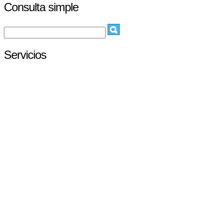
Consulta simple
Servicios
Solicitar una publicación
Consulta avanzada
Textos consolidados
Difusión selectiva
Verificación Boletín Electrónico
Último boletín
RSS
N.º
44
, jueves 5 de marzo de 2026