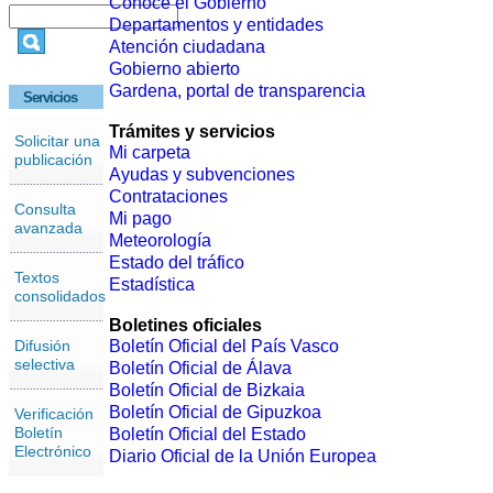
Conoce el Gobierno
Departamentos y entidades
Atención ciudadana
Gobierno abierto
Gardena, portal de transparencia
Servicios
Trámites y servicios
Solicitar una
Mi carpeta
publicación
Ayudas y subvenciones
Contrataciones
Consulta
Mi pago
avanzada
Meteorología
Estado del tráfico
Textos
Estadística
consolidados
Boletines oficiales
Difusión
Boletín Oficial del País Vasco
selectiva
Boletín Oficial de Álava
Boletín Oficial de Bizkaia
Boletín Oficial de Gipuzkoa
Verificación
Boletín
Boletín Oficial del Estado
Electrónico
Diario Oficial de la Unión Europea