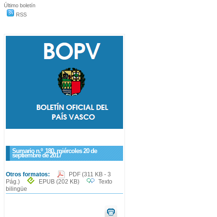
Último boletín
RSS
Sumario n.º
180
, miércoles 20 de
septiembre de 2017
Otros formatos:
PDF
(311 KB - 3
Pág.)
EPUB
(202 KB)
Texto
bilingüe