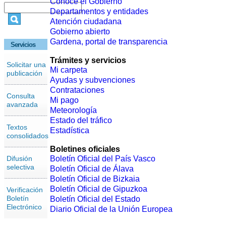
Conoce el Gobierno
Departamentos y entidades
Atención ciudadana
Gobierno abierto
Gardena, portal de transparencia
Servicios
Trámites y servicios
Solicitar una
Mi carpeta
publicación
Ayudas y subvenciones
Contrataciones
Consulta
Mi pago
avanzada
Meteorología
Estado del tráfico
Textos
Estadística
consolidados
Boletines oficiales
Difusión
Boletín Oficial del País Vasco
selectiva
Boletín Oficial de Álava
Boletín Oficial de Bizkaia
Boletín Oficial de Gipuzkoa
Verificación
Boletín
Boletín Oficial del Estado
Electrónico
Diario Oficial de la Unión Europea