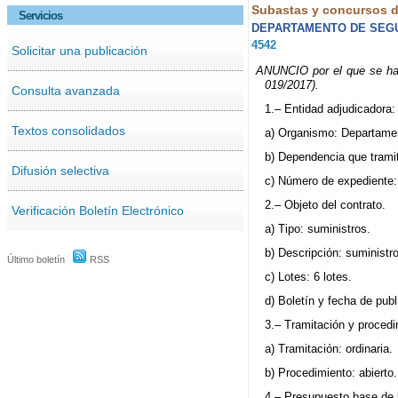
Subastas y concursos de
Servicios
DEPARTAMENTO DE SEG
4542
Solicitar una publicación
ANUNCIO por el que se hace
019/2017).
Consulta avanzada
1.– Entidad adjudicadora:
Textos consolidados
a) Organismo: Departame
b) Dependencia que trami
Difusión selectiva
c) Número de expediente:
2.– Objeto del contrato.
Verificación Boletín Electrónico
a) Tipo: suministros.
b) Descripción: suministr
Último boletín
RSS
c) Lotes: 6 lotes.
d) Boletín y fecha de publ
3.– Tramitación y procedi
a) Tramitación: ordinaria.
b) Procedimiento: abierto.
4.– Presupuesto base de l