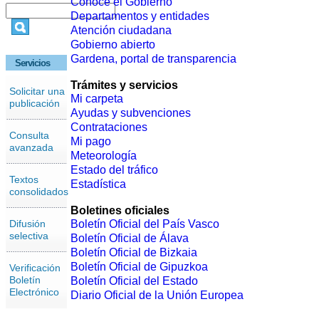
Conoce el Gobierno
Departamentos y entidades
Atención ciudadana
Gobierno abierto
Gardena, portal de transparencia
Servicios
Trámites y servicios
Solicitar una
Mi carpeta
publicación
Ayudas y subvenciones
Contrataciones
Consulta
Mi pago
avanzada
Meteorología
Estado del tráfico
Textos
Estadística
consolidados
Boletines oficiales
Difusión
Boletín Oficial del País Vasco
selectiva
Boletín Oficial de Álava
Boletín Oficial de Bizkaia
Boletín Oficial de Gipuzkoa
Verificación
Boletín
Boletín Oficial del Estado
Electrónico
Diario Oficial de la Unión Europea