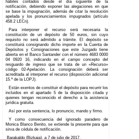
hábiles contados desde el día siguiente de la
notificación, debiendo exponer las alegaciones en que
se base la impugnación, además de citar la resolución
apelada y los pronunciamientos impugnados (artículo
458.2 LECn).
Para interponer el recurso será necesaria la
constitución de un depósito de 50 euros, sin cuyo
requisito no será admitido a trámite. El depósito se
constituirá consignando dicho importe en la Cuenta de
Depósitos y Consignaciones que este Juzgado tiene
abierta en el Banco Santander con el número 4683 0000
04 0920 16, indicando en el campo concepto del
resguardo de ingreso que se trata de un «Recurso»
código 02-Apelación. La consignación deberá ser
acreditada al interponer el recurso (disposición adicional
15.ª de la LOPJ).
Están exentos de constituir el depósito para recurrir los
incluidos en el apartado 5 de la disposición citada y
quienes tengan reconocido el derecho a la asistencia
jurídica gratuita.
Así por esta sentencia, lo pronuncio, mando y firmo.
Y como consecuencia del ignorado paradero de
Monica Blanco Benito, se extiende la presente para que
sirva de cédula de notificación.
Barakaldo (Bizkaia), a 7 de julio de 2017.