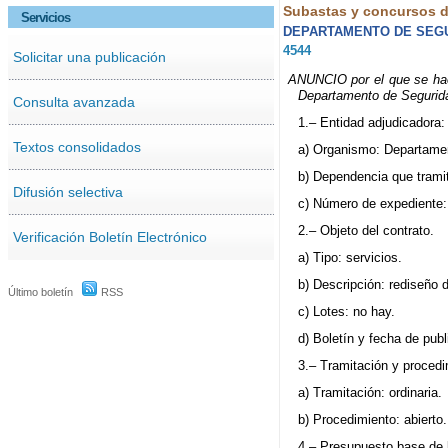
Subastas y concursos de
Servicios
DEPARTAMENTO DE SEG
4544
Solicitar una publicación
ANUNCIO por el que se hace 
Departamento de Segurida
Consulta avanzada
1.– Entidad adjudicadora:
Textos consolidados
a) Organismo: Departame
b) Dependencia que trami
Difusión selectiva
c) Número de expediente:
2.– Objeto del contrato.
Verificación Boletín Electrónico
a) Tipo: servicios.
b) Descripción: rediseño 
Último boletín
RSS
c) Lotes: no hay.
d) Boletín y fecha de publ
3.– Tramitación y procedi
a) Tramitación: ordinaria.
b) Procedimiento: abierto.
4.– Presupuesto base de l