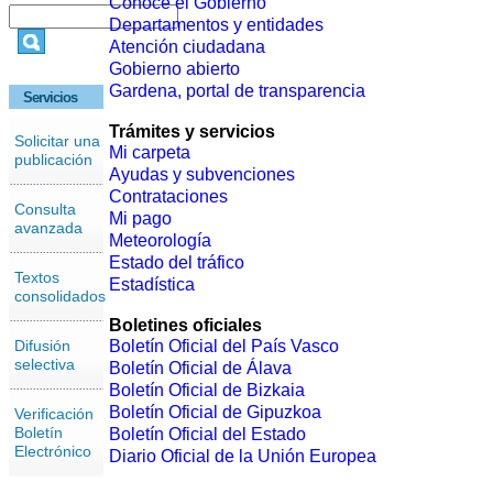
Conoce el Gobierno
Departamentos y entidades
Atención ciudadana
Gobierno abierto
Gardena, portal de transparencia
Servicios
Trámites y servicios
Solicitar una
Mi carpeta
publicación
Ayudas y subvenciones
Contrataciones
Consulta
Mi pago
avanzada
Meteorología
Estado del tráfico
Textos
Estadística
consolidados
Boletines oficiales
Difusión
Boletín Oficial del País Vasco
selectiva
Boletín Oficial de Álava
Boletín Oficial de Bizkaia
Boletín Oficial de Gipuzkoa
Verificación
Boletín
Boletín Oficial del Estado
Electrónico
Diario Oficial de la Unión Europea