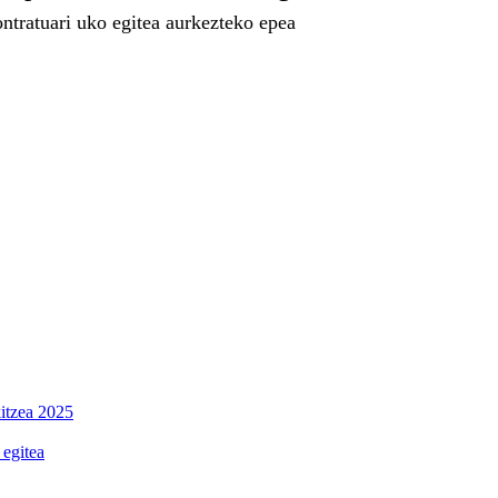
ontratuari uko egitea aurkezteko epea
kitzea 2025
 egitea