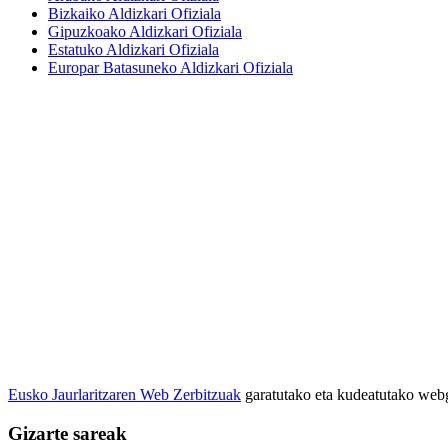
Bizkaiko Aldizkari Ofiziala
Gipuzkoako Aldizkari Ofiziala
Estatuko Aldizkari Ofiziala
Europar Batasuneko Aldizkari Ofiziala
Eusko Jaurlaritzaren Web Zerbitzuak
garatutako eta kudeatutako we
Gizarte sareak