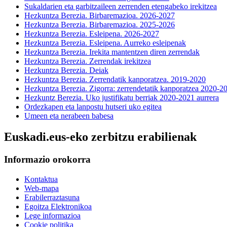
Sukaldarien eta garbitzaileen zerrenden etengabeko irekitzea
Hezkuntza Berezia. Birbaremazioa. 2026-2027
Hezkuntza Berezia. Birbaremazioa. 2025-2026
Hezkuntza Berezia. Esleipena. 2026-2027
Hezkuntza Berezia. Esleipena. Aurreko esleipenak
Hezkuntza Berezia. Irekita mantentzen diren zerrendak
Hezkuntza Berezia. Zerrendak irekitzea
Hezkuntza Berezia. Deiak
Hezkuntza Berezia. Zerrendatik kanporatzea. 2019-2020
Hezkuntza Berezia. Zigorra: zerrendetatik kanporatzea 2020-20
Hezkuntz Berezia. Uko justifikatu berriak 2020-2021 aurrera
Ordezkapen eta lanpostu hutseri uko egitea
Umeen eta nerabeen babesa
Euskadi.eus-eko zerbitzu erabilienak
Informazio orokorra
Kontaktua
Web-mapa
Erabilerraztasuna
Egoitza Elektronikoa
Lege informazioa
Cookie politika