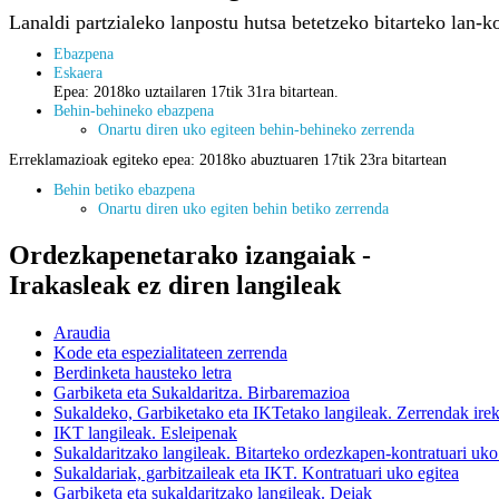
Lanaldi partzialeko lanpostu hutsa betetzeko bitarteko lan-k
Ebazpena
Eskaera
Epea: 2018ko uztailaren 17tik 31ra bitartean.
Behin-behineko ebazpena
Onartu diren uko egiteen behin-behineko zerrenda
Erreklamazioak egiteko epea: 2018ko abuztuaren 17tik 23ra bitartean
Behin betiko ebazpena
Onartu diren uko egiten behin betiko zerrenda
Ordezkapenetarako izangaiak -
Irakasleak ez diren langileak
Araudia
Kode eta espezialitateen zerrenda
Berdinketa hausteko letra
Garbiketa eta Sukaldaritza. Birbaremazioa
Sukaldeko, Garbiketako eta IKTetako langileak. Zerrendak ire
IKT langileak. Esleipenak
Sukaldaritzako langileak. Bitarteko ordezkapen-kontratuari uko
Sukaldariak, garbitzaileak eta IKT. Kontratuari uko egitea
Garbiketa eta sukaldaritzako langileak. Deiak