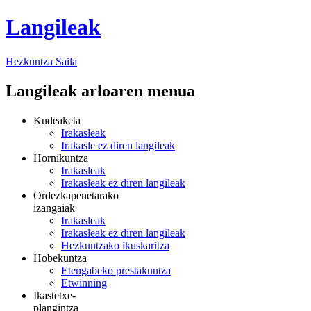
Langileak
Hezkuntza
Saila
Langileak arloaren menua
Kudeaketa
Irakasleak
Irakasle ez diren langileak
Hornikuntza
Irakasleak
Irakasleak ez diren langileak
Ordezkapenetarako
izangaiak
Irakasleak
Irakasleak ez diren langileak
Hezkuntzako ikuskaritza
Hobekuntza
Etengabeko prestakuntza
Etwinning
Ikastetxe-
plangintza