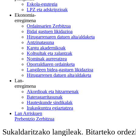
Eskola-egutegia
LPZ eta adskripzioak
Ekonomia-
erregimena
Ordainsarien Zerbitzua
Bidai gastuen likidazioa
Hirugarrenaren datuen alta/aldaketa
Antzinatasuna
Kargu akademikoak
Koltsultak eta zalantzak
Nominak aurreratzea
Oporraldiaren ordainketa
Langileen bidea-gastuen likidazioa
Hirugarrenen datuen alta/aldaketa
Lan-
erregimena
Akordioak eta hitzarmenak
Bateragarritasunak
Hauteskunde sindikalak
Irakaskuntza egiaztatzea
Lan Arriskuen
Prebentzio Zerbitzua
Sukaldaritzako langileak. Bitarteko ordez