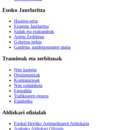
Eusko Jaurlaritza
Hasiera-orria
Ezagutu Jaurlaritza
Sailak eta erakundeak
Arreta Zerbitzua
Gobernu irekia
Gardena, gardetasunaren ataria
Tramiteak eta zerbitzuak
Nire karpeta
Dirulaguntzak
Kontratazioak
Nire ordainketa
Eguraldia
Trafikoaren egoera
Estatistika
Aldizkari ofizialak
Euskal Herriko Agintaritzaren Aldizkaria
Arabako Aldizkari Ofiziala