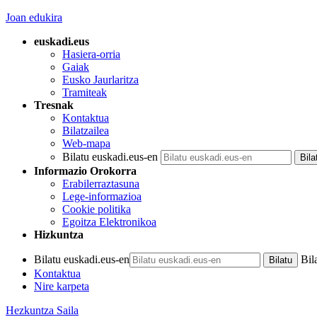
Joan edukira
euskadi.eus
Hasiera-orria
Gaiak
Eusko Jaurlaritza
Tramiteak
Tresnak
Kontaktua
Bilatzailea
Web-mapa
Bilatu euskadi.eus-en
Informazio Orokorra
Erabilerraztasuna
Lege-informazioa
Cookie politika
Egoitza Elektronikoa
Hizkuntza
Bilatu euskadi.eus-en
Bil
Kontaktua
Nire karpeta
Hezkuntza Saila