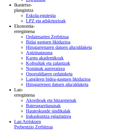
Ikastetxe-
plangintza
Eskola-egutegia
LPZ eta adskripzioak
Ekonomia-
erregimena
Ordainsarien Zerbitzua
Bidai gastuen likidazioa
Hirugarrenaren datuen alta/aldaketa
Antzinatasuna
Kargu akademikoak
Koltsultak eta zalantzak
Nominak aurreratzea
Oporraldiaren ordainketa
Langileen bidea-gastuen likidazioa
Hirugarrenen datuen alta/aldaketa
Lan-
erregimena
Akordioak eta hitzarmenak
Bateragarritasunak
Hauteskunde sindikalak
Irakaskuntza egiaztatzea
Lan Arriskuen
Prebentzio Zerbitzua