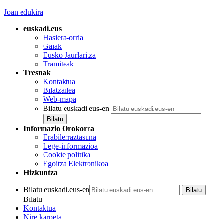
Joan edukira
euskadi.eus
Hasiera-orria
Gaiak
Eusko Jaurlaritza
Tramiteak
Tresnak
Kontaktua
Bilatzailea
Web-mapa
Bilatu euskadi.eus-en
Informazio Orokorra
Erabilerraztasuna
Lege-informazioa
Cookie politika
Egoitza Elektronikoa
Hizkuntza
Bilatu euskadi.eus-en
Bilatu
Kontaktua
Nire karpeta