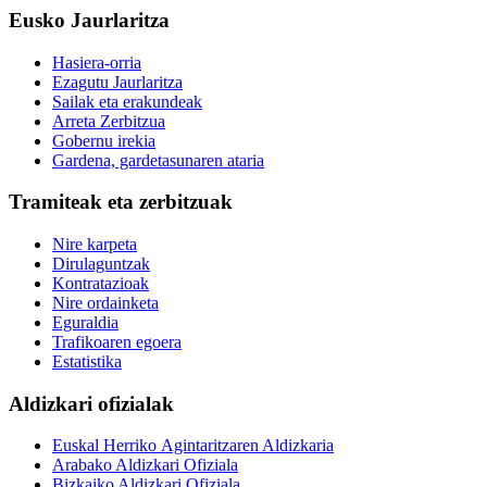
Eusko Jaurlaritza
Hasiera-orria
Ezagutu Jaurlaritza
Sailak eta erakundeak
Arreta Zerbitzua
Gobernu irekia
Gardena, gardetasunaren ataria
Tramiteak eta zerbitzuak
Nire karpeta
Dirulaguntzak
Kontratazioak
Nire ordainketa
Eguraldia
Trafikoaren egoera
Estatistika
Aldizkari ofizialak
Euskal Herriko Agintaritzaren Aldizkaria
Arabako Aldizkari Ofiziala
Bizkaiko Aldizkari Ofiziala