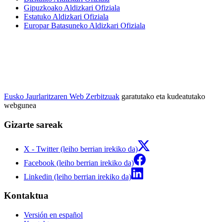
Gipuzkoako Aldizkari Ofiziala
Estatuko Aldizkari Ofiziala
Europar Batasuneko Aldizkari Ofiziala
Eusko Jaurlaritzaren Web Zerbitzuak
garatutako eta kudeatutako
webgunea
Gizarte sareak
X - Twitter (leiho berrian irekiko da)
Facebook (leiho berrian irekiko da)
Linkedin (leiho berrian irekiko da)
Kontaktua
Versión en español