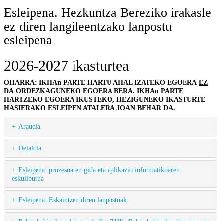
Esleipena. Hezkuntza Bereziko irakasle
ez diren langileentzako lanpostu
esleipena
2026-2027 ikasturtea
OHARRA: IKHAn PARTE HARTU AHAL IZATEKO EGOERA
EZ
DA
ORDEZKAGUNEKO EGOERA BERA. IKHAn PARTE
HARTZEKO EGOERA IKUSTEKO, HEZIGUNEKO IKASTURTE
HASIERAKO ESLEIPEN ATALERA JOAN BEHAR DA.
Araudia
Deialdia
Esleipena: prozesuaren gida eta aplikazio informatikoaren
eskuliburua
Esleipena: Eskaintzen diren lanpostuak