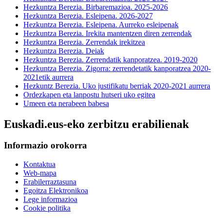
Hezkuntza Berezia. Birbaremazioa. 2025-2026
Hezkuntza Berezia. Esleipena. 2026-2027
Hezkuntza Berezia. Esleipena. Aurreko esleipenak
Hezkuntza Berezia. Irekita mantentzen diren zerrendak
Hezkuntza Berezia. Zerrendak irekitzea
Hezkuntza Berezia. Deiak
Hezkuntza Berezia. Zerrendatik kanporatzea. 2019-2020
Hezkuntza Berezia. Zigorra: zerrendetatik kanporatzea 2020-
2021etik aurrera
Hezkuntz Berezia. Uko justifikatu berriak 2020-2021 aurrera
Ordezkapen eta lanpostu hutseri uko egitea
Umeen eta nerabeen babesa
Euskadi.eus-eko zerbitzu erabilienak
Informazio orokorra
Kontaktua
Web-mapa
Erabilerraztasuna
Egoitza Elektronikoa
Lege informazioa
Cookie politika