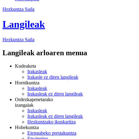
Hezkuntza Saila
Langileak
Hezkuntza
Saila
Langileak arloaren menua
Kudeaketa
Irakasleak
Irakasle ez diren langileak
Hornikuntza
Irakasleak
Irakasleak ez diren langileak
Ordezkapenetarako
izangaiak
Irakasleak
Irakasleak ez diren langileak
Hezkuntzako ikuskaritza
Hobekuntza
Etengabeko prestakuntza
Etwinning