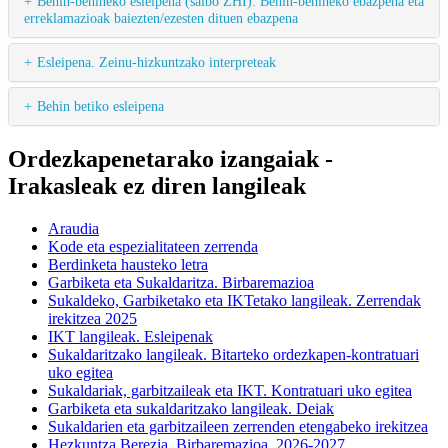
Behin-behineko esleipena (salbo ZHI): Behin-behineko ebazpena eta
erreklamazioak baiezten/ezesten dituen ebazpena
Esleipena. Zeinu-hizkuntzako interpreteak
Behin betiko esleipena
Ordezkapenetarako izangaiak -
Irakasleak ez diren langileak
Araudia
Kode eta espezialitateen zerrenda
Berdinketa hausteko letra
Garbiketa eta Sukaldaritza. Birbaremazioa
Sukaldeko, Garbiketako eta IKTetako langileak. Zerrendak
irekitzea 2025
IKT langileak. Esleipenak
Sukaldaritzako langileak. Bitarteko ordezkapen-kontratuari
uko egitea
Sukaldariak, garbitzaileak eta IKT. Kontratuari uko egitea
Garbiketa eta sukaldaritzako langileak. Deiak
Sukaldarien eta garbitzaileen zerrenden etengabeko irekitzea
Hezkuntza Berezia. Birbaremazioa. 2026-2027