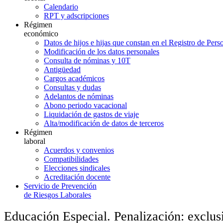
Calendario
RPT y adscripciones
Régimen
económico
Datos de hijos e hijas que constan en el Registro de Pers
Modificación de los datos personales
Consulta de nóminas y 10T
Antigüedad
Cargos académicos
Consultas y dudas
Adelantos de nóminas
Abono periodo vacacional
Liquidación de gastos de viaje
Alta/modificación de datos de terceros
Régimen
laboral
Acuerdos y convenios
Compatibilidades
Elecciones sindicales
Acreditación docente
Servicio de Prevención
de Riesgos Laborales
Educación Especial. Penalización: exclusi