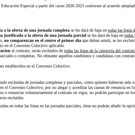
s de Educación Especial a partir del curso 2020-2021 conforme al acuerdo adopt
da a la oferta de una jornada completa
se les dará de baja en
todas las listas
a justificada a la oferta de una jornada parcial
se les dará de baja en
todas 
to,
no comparezcan en el centro el primer día
que deban asistir, se les exclui
sto en el Convenio Colectivo aplicable.
uncien
al contrato, serán excluidos de
todas las listas de la categoría del contrat
parciales o completas. No obstante aquellos candidatos y candidatas con contrat
es establecidos en el Convenio Colectivo.
n sido excluidas de jornadas completas y parciales, como quienes hubieran sido 
 en el Convenio Colectivo, por no alegar y acreditar las causas de renuncia en 
os o renunciar voluntariamente al contrato en vigor, no podrán participar en los
aron excluidas.
idas en todas las listas en las jornadas parciales, éstas no podrán añadir la opc