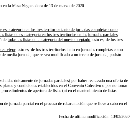
ado en la Mesa Negociadora de 13 de marzo de 2020.
 de esa categoría en los tres territorios tanto de jornadas completas como
las listas de esa categoría en los tres territorios en las jornadas parciales
.
rá de
todas las listas de la categoría del puesto aceptado
, esto es, de los tres
o en vigor
, esto es, de los tres territorios tanto en jornadas completas como
o de media jornada, que se vea modificado a un tercio de jornada, podrán
excluidas únicamente de jornadas parciales) por haber rechazado una oferta de
los plazos y condiciones establecidos en el Convenio Colectivo o por no tomar
 procedimientos de apertura de listas (ni en el mantenimiento de listas
ión de jornada parcial en el proceso de rebaremación que se lleve a cabo en el
Fecha de última modificación:
13/03/2020