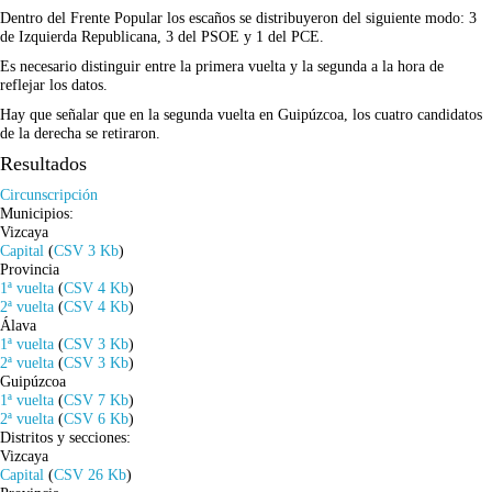
Dentro del Frente Popular los escaños se distribuyeron del siguiente modo: 3
de Izquierda Republicana, 3 del PSOE y 1 del PCE.
Es necesario distinguir entre la primera vuelta y la segunda a la hora de
reflejar los datos.
Hay que señalar que en la segunda vuelta en Guipúzcoa, los cuatro candidatos
de la derecha se retiraron.
Resultados
Circunscripción
Municipios:
Vizcaya
Capital
(
CSV 3 Kb
)
Provincia
1ª vuelta
(
CSV 4 Kb
)
2ª vuelta
(
CSV 4 Kb
)
Álava
1ª vuelta
(
CSV 3 Kb
)
2ª vuelta
(
CSV 3 Kb
)
Guipúzcoa
1ª vuelta
(
CSV 7 Kb
)
2ª vuelta
(
CSV 6 Kb
)
Distritos y secciones:
Vizcaya
Capital
(
CSV 26 Kb
)