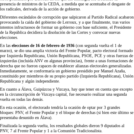
presencia de ministros de la CEDA, a medida que se acentuaba el desgaste de
los radicales, derivada de la acción de gobierno.
Diferentes escándalos de corrupción que salpicaron al Partido Radical acabaron
provocando la caída del gobierno de Lerroux, y a que finalmente, tras varios
intentos infructuosos de formar un gobierno con base suficiente, el Presidente
de la República decidiera la disolución de las Cortes y convocar nuevas
elecciones.
En las
elecciones de 16 de febrero de 1936
(con segunda vuelta el 1 de
marzo), se dio una amplia victoria del Frente Popular, pacto electoral formado
por Izquierda Republicana, Unión Republicana, PSOE, PCE y otras fuerzas de
izquierdas (incluida ANV en algunas provincias), frente a unas formaciones de
derecha que no fueron capaces de establecer alianzas electorales generalizadas.
Inmediatamente, se conformaría un gobierno presidido por Manuel Azaña,
constituido por miembros de su propio partido (Izquierda Republicana), Unión
Republicana y algún independiente.
En cuanto a Álava, Guipúzcoa y Vizcaya, hay que tener en cuenta que excepto
en la circunscripción de Vizcaya capital, fue necesario realizar una segunda
vuelta en todas las demás.
En esta ocasión, el electorado tendría la ocasión de optar por 3 grandes
bloques: PNV, el Frente Popular y el bloque de derechas (si bien este último se
presentaba desunido en Álava).
Finalizada la segunda vuelta, los resultados globales dieron 9 diputados al
PNV, 7 al Frente Popular y 1 a la Comunión Tradicionalista.