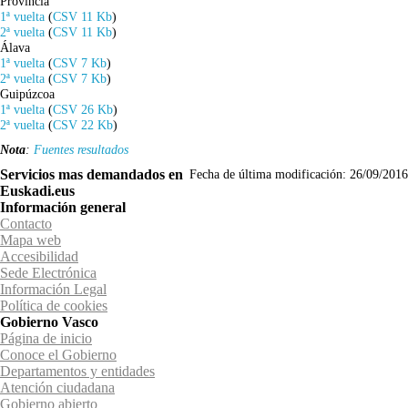
Provincia
1ª vuelta
(
CSV 11 Kb
)
2ª vuelta
(
CSV 11 Kb
)
Álava
1ª vuelta
(
CSV 7 Kb
)
2ª vuelta
(
CSV 7 Kb
)
Guipúzcoa
1ª vuelta
(
CSV 26 Kb
)
2ª vuelta
(
CSV 22 Kb
)
Nota
:
Fuentes resultados
Servicios mas demandados en
Fecha de última modificación:
26/09/2016
Euskadi.eus
Información general
Contacto
Mapa web
Accesibilidad
Sede Electrónica
Información Legal
Política de cookies
Gobierno Vasco
Página de inicio
Conoce el Gobierno
Departamentos y entidades
Atención ciudadana
Gobierno abierto