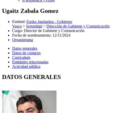
II República y exilio
Ugaitz Zabala Gomez
Entidad
:
Eusko Jaurlaritza - Gobierno
Vasco
>
Seguridad
>
Dirección de Gabinete y Comunicación
Cargo
:
Director de Gabinete y Comunicación
Fecha de nombramiento
:
12/11/2024
Organigrama
Datos generales
Datos de contacto
Curriculum
Entidades relacionadas
Actividad pública
DATOS GENERALES