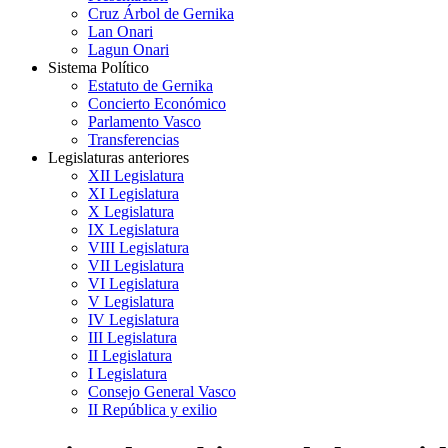
Cruz Árbol de Gernika
Lan Onari
Lagun Onari
Sistema Político
Estatuto de Gernika
Concierto Económico
Parlamento Vasco
Transferencias
Legislaturas anteriores
XII Legislatura
XI Legislatura
X Legislatura
IX Legislatura
VIII Legislatura
VII Legislatura
VI Legislatura
V Legislatura
IV Legislatura
III Legislatura
II Legislatura
I Legislatura
Consejo General Vasco
II República y exilio