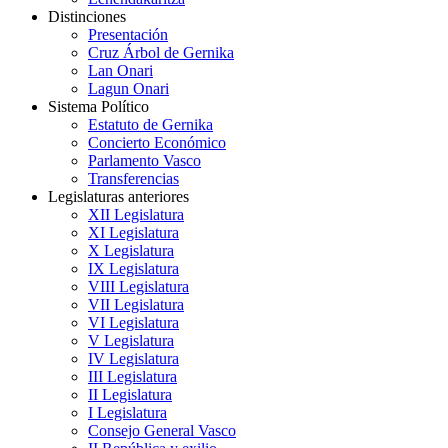
Distinciones
Presentación
Cruz Árbol de Gernika
Lan Onari
Lagun Onari
Sistema Político
Estatuto de Gernika
Concierto Económico
Parlamento Vasco
Transferencias
Legislaturas anteriores
XII Legislatura
XI Legislatura
X Legislatura
IX Legislatura
VIII Legislatura
VII Legislatura
VI Legislatura
V Legislatura
IV Legislatura
III Legislatura
II Legislatura
I Legislatura
Consejo General Vasco