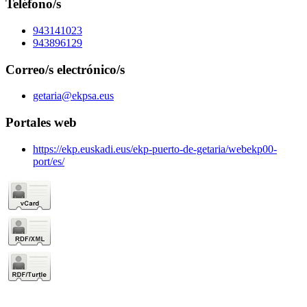
Teléfono/s
943141023
943896129
Correo/s electrónico/s
getaria@ekpsa.eus
Portales web
https://ekp.euskadi.eus/ekp-puerto-de-getaria/webekp00-
port/es/