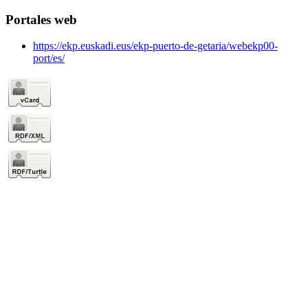
Portales web
https://ekp.euskadi.eus/ekp-puerto-de-getaria/webekp00-
port/es/