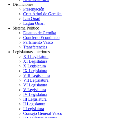
Distinciones
Presentación
Cruz Árbol de Gernika
Lan Onari
Lagun Onari
Sistema Político
Estatuto de Gernika
Concierto Económico
Parlamento Vasco
Transferencias
Legislaturas anteriores
XII Legislatura
XI Legislatura
X Legislatura
IX Legislatura
VIII Legislatura
VII Legislatura
VI Legislatura
V Legislatura
IV Legislatura
III Legislatura
II Legislatura
I Legislatura
Consejo General Vasco