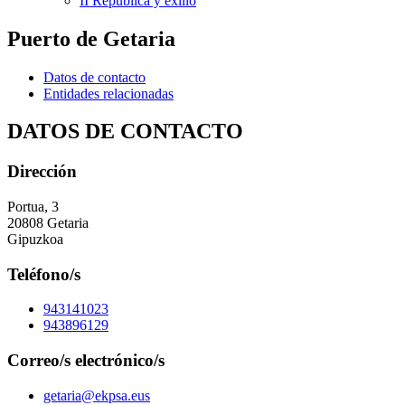
II República y exilio
Puerto de Getaria
Datos de contacto
Entidades relacionadas
DATOS DE CONTACTO
Dirección
Portua, 3
20808 Getaria
Gipuzkoa
Teléfono/s
943141023
943896129
Correo/s electrónico/s
getaria@ekpsa.eus