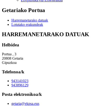
Errepublika eta Erbestealdia
Getariako Portua
Harremanetarako datuak
Lotutako erakundeak
HARREMANETARAKO DATUAK
Helbidea
Portua , 3
20808 Getaria
Gipuzkoa
Telefonoa/k
943141023
943896129
Posta elektronikoa/k
getaria@ekpsa.eus