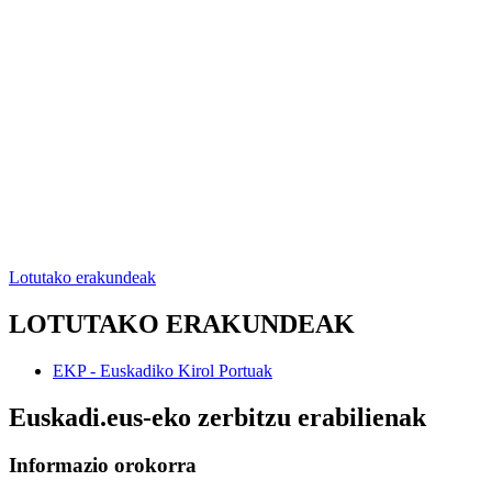
Lotutako erakundeak
LOTUTAKO ERAKUNDEAK
EKP - Euskadiko Kirol Portuak
Euskadi.eus-eko zerbitzu erabilienak
Informazio orokorra