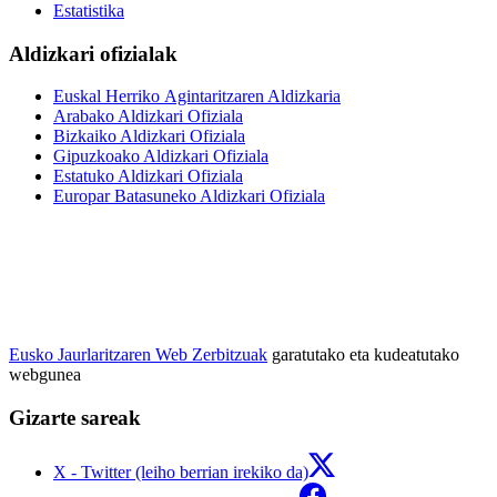
Estatistika
Aldizkari ofizialak
Euskal Herriko Agintaritzaren Aldizkaria
Arabako Aldizkari Ofiziala
Bizkaiko Aldizkari Ofiziala
Gipuzkoako Aldizkari Ofiziala
Estatuko Aldizkari Ofiziala
Europar Batasuneko Aldizkari Ofiziala
Eusko Jaurlaritzaren Web Zerbitzuak
garatutako eta kudeatutako
webgunea
Gizarte sareak
X - Twitter (leiho berrian irekiko da)