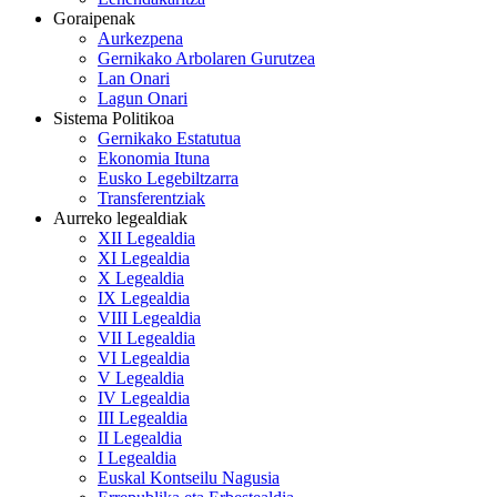
Goraipenak
Aurkezpena
Gernikako Arbolaren Gurutzea
Lan Onari
Lagun Onari
Sistema Politikoa
Gernikako Estatutua
Ekonomia Ituna
Eusko Legebiltzarra
Transferentziak
Aurreko legealdiak
XII Legealdia
XI Legealdia
X Legealdia
IX Legealdia
VIII Legealdia
VII Legealdia
VI Legealdia
V Legealdia
IV Legealdia
III Legealdia
II Legealdia
I Legealdia
Euskal Kontseilu Nagusia