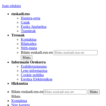
Joan edukira
euskadi.eus
Hasiera-orria
Gaiak
Eusko Jaurlaritza
Tramiteak
Tresnak
Kontaktua
Bilatzailea
Web-mapa
Bilatu euskadi.eus-en
Informazio Orokorra
Erabilerraztasuna
Lege-informazioa
Cookie politika
Egoitza Elektronikoa
Hizkuntza
Bilatu euskadi.eus-en
Bilatu
Kontaktua
Nire karpeta