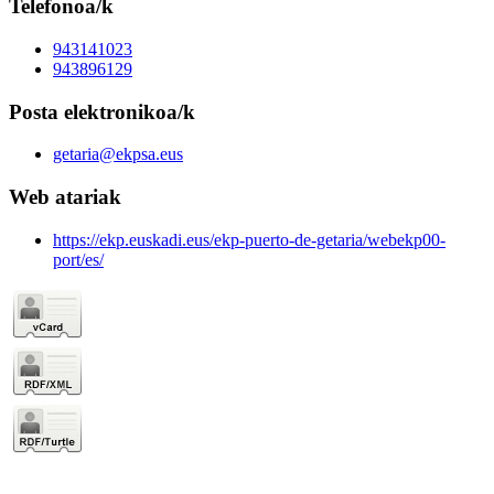
Telefonoa/k
943141023
943896129
Posta elektronikoa/k
getaria@ekpsa.eus
Web atariak
https://ekp.euskadi.eus/ekp-puerto-de-getaria/webekp00-
port/es/