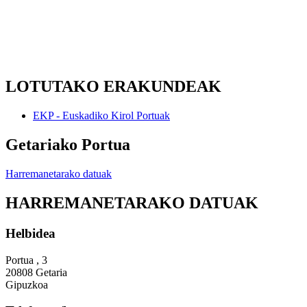
LOTUTAKO ERAKUNDEAK
EKP - Euskadiko Kirol Portuak
Getariako Portua
Harremanetarako datuak
HARREMANETARAKO DATUAK
Helbidea
Portua , 3
20808 Getaria
Gipuzkoa