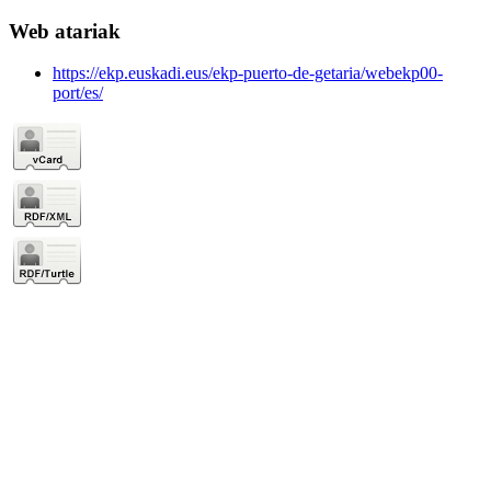
Web atariak
https://ekp.euskadi.eus/ekp-puerto-de-getaria/webekp00-
port/es/