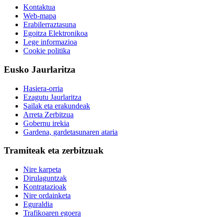
Kontaktua
Web-mapa
Erabilerraztasuna
Egoitza Elektronikoa
Lege informazioa
Cookie politika
Eusko Jaurlaritza
Hasiera-orria
Ezagutu Jaurlaritza
Sailak eta erakundeak
Arreta Zerbitzua
Gobernu irekia
Gardena, gardetasunaren ataria
Tramiteak eta zerbitzuak
Nire karpeta
Dirulaguntzak
Kontratazioak
Nire ordainketa
Eguraldia
Trafikoaren egoera