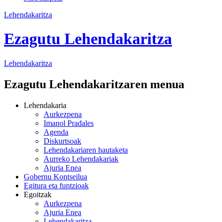
Lehendakaritza
Ezagutu Lehendakaritza
Lehendakaritza
Ezagutu Lehendakaritzaren menua
Lehendakaria
Aurkezpena
Imanol Pradales
Agenda
Diskurtsoak
Lehendakariaren hautaketa
Aurreko Lehendakariak
Ajuria Enea
Gobernu Kontseilua
Egitura eta funtzioak
Egoitzak
Aurkezpena
Ajuria Enea
Lehendakaritza