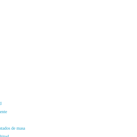
d
iente
estados de masa
ltitud