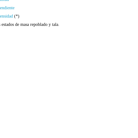
pendiente
densidad
(*)
s estados de masa repoblado y tala.