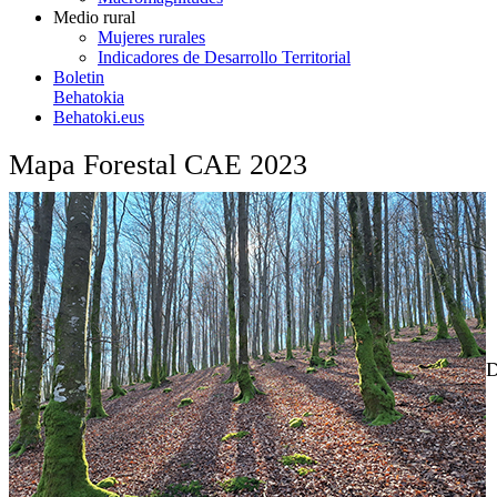
Medio rural
Mujeres rurales
Indicadores de Desarrollo Territorial
Boletin
Behatokia
Behatoki.eus
Mapa Forestal CAE 2023
D