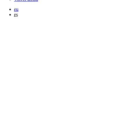
eu
es