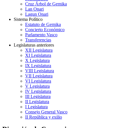
Cruz Árbol de Gernika
Lan Onari
Lagun Onari
Sistema Político
Estatuto de Gernika
Concierto Económico
Parlamento Vasco
Transferencias
Legislaturas anteriores
XII Legislatura
XI Legislatura
X Legislatura
IX Legislatura
VIII Legislatura
VII Legislatura
VI Legislatura
V Legislatura
IV Legislatura
III Legislatura
II Legislatura
I Legislatura
Consejo General Vasco
II República y exilio